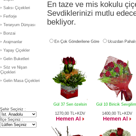
En taze ve mis kokulu çiçe
Saksı Çiçekleri
Sevdiklerinizi mutlu edece
Ferforje
bekliyor.
Teraryum Dünyası
Bonzai
En Çok Gönderilene Göre
Ucuzdan Pahalı
Arajmanlar
Yapay Çiçekler
Gelin Buketleri
Söz ve Nişan
Çiçekleri
Gelin Masa Çiçekleri
Gül 37 Sen özelsin
Gül 10 Biricik Sevgili
Şehir Seçiniz :
1270,00
TL+KDV
1400,00
TL+KDV
Hemen Al
Hemen Al
İlçe Seçiniz :