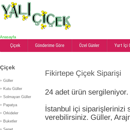
Anasayfa
Çiçek
Gönderime Göre
Özel Günler
Yurt İçi
Çiçek
Fikirtepe Çiçek Siparişi
Güller
Kutu Güller
24
adet ürün sergileniyor.
Solmayan Güller
Papatya
İstanbul içi siparişlerinizi
Orkideler
verebilirsiniz. Güller, Ara
Buketler
Sepet