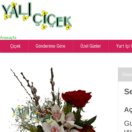
Anasayfa
Çiçek
Gönderime Göre
Özel Günler
Yurt İçi
Ürün
S
Aç
Gü
uy