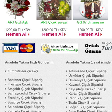
ARJ Gizli Aşk
ARJ Çiçek yuvası
Gül 07 Birtanesine
1200,00
TL+KDV
1200,00
TL+KDV
1200,00
TL+KDV
Hemen Al
Hemen Al
Hemen Al
Anadolu Yakası Hızlı Gönderim
Anadolu Yakası 1 saat içinde 
Zümrütevler çiçekçi
Altunizade Çiçek Siparişi
Üsküdar Çiçek Siparişi
Bostancı Çiçek Siparişi
Ümraniye Çiçek Siparişi
Fikirtepe Çiçek Siparişi
Kavacık Çiçek Siparişi
Ataşehir Çiçek Siparişi
Kayışdağı Çiçek Siparişi
Sahrayıcedid Çiçek Siparişi
Kartal Çiçek Siparişi
Erenköy Çiçek Siparişi
Pendik Çiçek Siparişi
Suadiye Çiçek Siparişi
Tuzla Çiçek Siparişi
Acıbadem Çiçek Siparişi
Soğanlık Çiçek Siparişi
Kadıköy Çiçek Siparişi
Ayşe Kadın Çiçek Siparişi