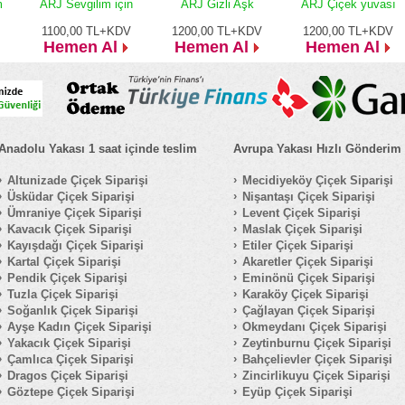
m
ARJ Sevgilim için
ARJ Gizli Aşk
ARJ Çiçek yuvası
1100,00
TL+KDV
1200,00
TL+KDV
1200,00
TL+KDV
Hemen Al
Hemen Al
Hemen Al
Anadolu Yakası 1 saat içinde teslim
Avrupa Yakası Hızlı Gönderim
Altunizade Çiçek Siparişi
Mecidiyeköy Çiçek Siparişi
Üsküdar Çiçek Siparişi
Nişantaşı Çiçek Siparişi
Ümraniye Çiçek Siparişi
Levent Çiçek Siparişi
Kavacık Çiçek Siparişi
Maslak Çiçek Siparişi
Kayışdağı Çiçek Siparişi
Etiler Çiçek Siparişi
Kartal Çiçek Siparişi
Akaretler Çiçek Siparişi
Pendik Çiçek Siparişi
Eminönü Çiçek Siparişi
Tuzla Çiçek Siparişi
Karaköy Çiçek Siparişi
Soğanlık Çiçek Siparişi
Çağlayan Çiçek Siparişi
Ayşe Kadın Çiçek Siparişi
Okmeydanı Çiçek Siparişi
Yakacık Çiçek Siparişi
Zeytinburnu Çiçek Siparişi
Çamlıca Çiçek Siparişi
Bahçelievler Çiçek Siparişi
Dragos Çiçek Siparişi
Zincirlikuyu Çiçek Siparişi
Göztepe Çiçek Siparişi
Eyüp Çiçek Siparişi