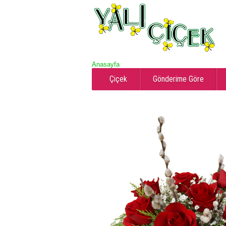
Anasayfa
Çiçek
Gönderime Göre