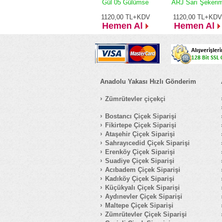
Gül 05 Gülümse
ARJ Sarı Şekeri
1120,00
TL+KDV
1120,00
TL+KDV
Hemen Al
Hemen Al
Anadolu Yakası Hızlı Gönderim
Zümrütevler çiçekçi
Bostancı Çiçek Siparişi
Fikirtepe Çiçek Siparişi
Ataşehir Çiçek Siparişi
Sahrayıcedid Çiçek Siparişi
Erenköy Çiçek Siparişi
Suadiye Çiçek Siparişi
Acıbadem Çiçek Siparişi
Kadıköy Çiçek Siparişi
Küçükyalı Çiçek Siparişi
Aydınevler Çiçek Siparişi
Maltepe Çiçek Siparişi
Zümrütevler Çiçek Siparişi