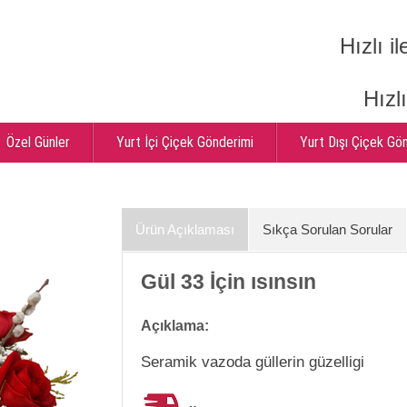
Hızlı il
Hızl
Özel Günler
Yurt İçi Çiçek Gönderimi
Yurt Dışı Çiçek Gö
Ürün Açıklaması
Sıkça Sorulan Sorular
Gül 33 İçin ısınsın
Açıklama:
Seramik vazoda güllerin güzelligi