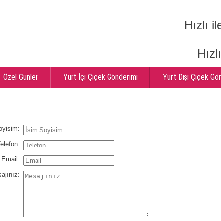
Hızlı il
Hızl
Özel Günler
Yurt İçi Çiçek Gönderimi
Yurt Dışı Çiçek Gö
:
oyisim:
elefon:
Email:
ajınız: