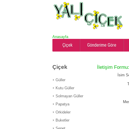
Anasayfa
Çiçek
Gönderime Göre
Çiçek
İletişim Formu
İsim S
Güller
T
Kutu Güller
Solmayan Güller
Mes
Papatya
Orkideler
Buketler
Sepet