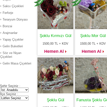
Saksı Çiçekleri
Ferforje
Teraryum Dünyası
Bonzai
Arajmanlar
Şoklu Kırmızı Gül
Şoklu Mor Gül
Yapay Çiçekler
1500,00
TL + KDV
1500,00
TL + KDV
Gelin Buketleri
Hemen Al
Hemen Al
Söz ve Nişan
Çiçekleri
Gelin Masa Çiçekleri
Şehir Seçiniz :
İlçe Seçiniz :
Şoklu Gül
Fanusta Şoklu G