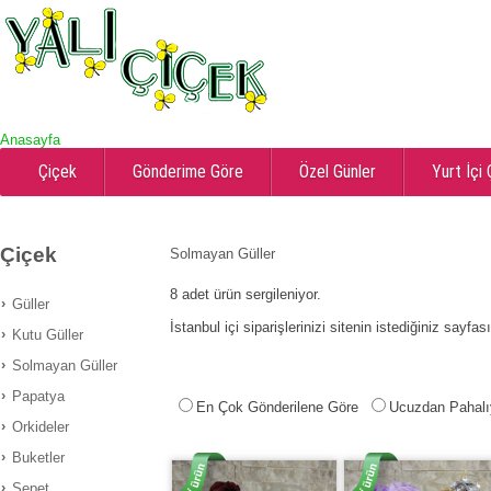
Anasayfa
Çiçek
Gönderime Göre
Özel Günler
Yurt İçi
Çiçek
Solmayan Güller
8
adet ürün sergileniyor.
Güller
İstanbul içi siparişlerinizi sitenin istediğiniz sayfa
Kutu Güller
Solmayan Güller
Papatya
En Çok Gönderilene Göre
Ucuzdan Pahalı
Orkideler
Buketler
Sepet