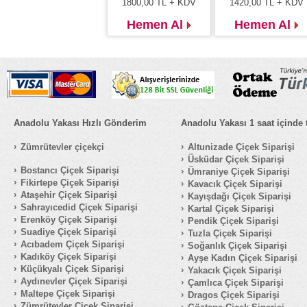
1800,00
TL + KDV
1420,00
TL + KDV
Hemen Al
Hemen Al
Anadolu Yakası Hızlı Gönderim
Anadolu Yakası 1 saat içinde 
Zümrütevler çiçekçi
Altunizade Çiçek Siparişi
Üsküdar Çiçek Siparişi
Bostancı Çiçek Siparişi
Ümraniye Çiçek Siparişi
Fikirtepe Çiçek Siparişi
Kavacık Çiçek Siparişi
Ataşehir Çiçek Siparişi
Kayışdağı Çiçek Siparişi
Sahrayıcedid Çiçek Siparişi
Kartal Çiçek Siparişi
Erenköy Çiçek Siparişi
Pendik Çiçek Siparişi
Suadiye Çiçek Siparişi
Tuzla Çiçek Siparişi
Acıbadem Çiçek Siparişi
Soğanlık Çiçek Siparişi
Kadıköy Çiçek Siparişi
Ayşe Kadın Çiçek Siparişi
Küçükyalı Çiçek Siparişi
Yakacık Çiçek Siparişi
Aydınevler Çiçek Siparişi
Çamlıca Çiçek Siparişi
Maltepe Çiçek Siparişi
Dragos Çiçek Siparişi
Zümrütevler Çiçek Siparişi