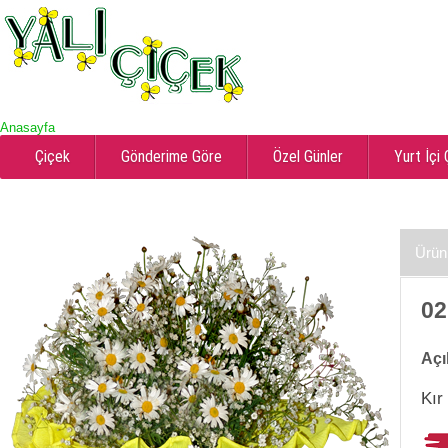
Anasayfa
Çiçek
Gönderime Göre
Özel Günler
Yurt İçi
Ürün
02
Açı
Kır