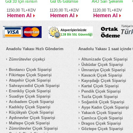
Gül 33 İçin ısınsın
Gül 05 Gülümse
ARJ Sarı Şekerim
1150,00
TL+KDV
1120,00
TL+KDV
1120,00
TL+KDV
Hemen Al
Hemen Al
Hemen Al
Anadolu Yakası Hızlı Gönderim
Anadolu Yakası 1 saat içinde 
Zümrütevler çiçekçi
Altunizade Çiçek Siparişi
Üsküdar Çiçek Siparişi
Bostancı Çiçek Siparişi
Ümraniye Çiçek Siparişi
Fikirtepe Çiçek Siparişi
Kavacık Çiçek Siparişi
Ataşehir Çiçek Siparişi
Kayışdağı Çiçek Siparişi
Sahrayıcedid Çiçek Siparişi
Kartal Çiçek Siparişi
Erenköy Çiçek Siparişi
Pendik Çiçek Siparişi
Suadiye Çiçek Siparişi
Tuzla Çiçek Siparişi
Acıbadem Çiçek Siparişi
Soğanlık Çiçek Siparişi
Kadıköy Çiçek Siparişi
Ayşe Kadın Çiçek Siparişi
Küçükyalı Çiçek Siparişi
Yakacık Çiçek Siparişi
Aydınevler Çiçek Siparişi
Çamlıca Çiçek Siparişi
Maltepe Çiçek Siparişi
Dragos Çiçek Siparişi
Zümrütevler Çiçek Siparişi
Göztepe Çiçek Siparişi