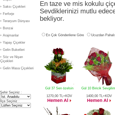
En taze ve mis kokulu çiçe
Saksı Çiçekleri
Sevdiklerinizi mutlu edece
Ferforje
bekliyor.
Teraryum Dünyası
Bonzai
En Çok Gönderilene Göre
Ucuzdan Pahalı
Arajmanlar
Yapay Çiçekler
Gelin Buketleri
Söz ve Nişan
Çiçekleri
Gelin Masa Çiçekleri
Gül 37 Sen özelsin
Gül 10 Biricik Sevgili
Şehir Seçiniz :
1270,00
TL+KDV
1400,00
TL+KDV
Hemen Al
Hemen Al
İlçe Seçiniz :