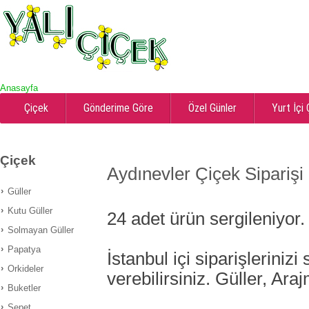
Anasayfa
Çiçek
Gönderime Göre
Özel Günler
Yurt İçi
Çiçek
Aydınevler Çiçek Siparişi
Güller
Kutu Güller
24
adet ürün sergileniyor.
Solmayan Güller
Papatya
İstanbul içi siparişlerinizi
Orkideler
verebilirsiniz. Güller, Ara
Buketler
Sepet