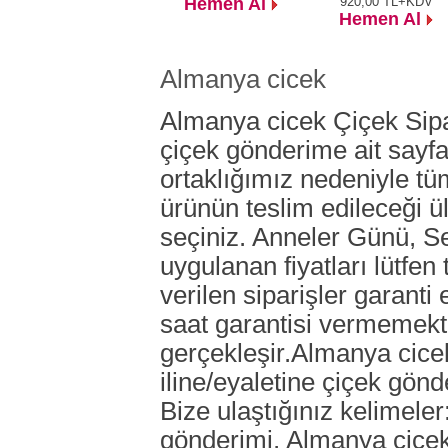
Hemen Al
920,00
TL+KDV
Hemen Al
Almanya cicek
Almanya cicek
Çiçek Sipa
çiçek gönderime ait sayfam
ortaklığımız nedeniyle tüm
ürünün teslim edileceği ül
seçiniz. Anneler Günü, Se
uygulanan fiyatları lütfen
verilen siparişler garanti 
saat garantisi vermemekted
gerçekleşir.
Almanya cice
iline/eyaletine çiçek gönd
Bize ulaştığınız kelimeler
gönderimi,
Almanya cice