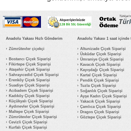
Anadolu Yakası Hızlı Gönderim
Anadolu Yakası 1 saat içinde 
Zümrütevler çiçekçi
Altunizade Çiçek Siparişi
Üsküdar Çiçek Siparişi
Bostancı Çiçek Siparişi
Ümraniye Çiçek Siparişi
Fikirtepe Çiçek Siparişi
Kavacık Çiçek Siparişi
Ataşehir Çiçek Siparişi
Kayışdağı Çiçek Siparişi
Sahrayıcedid Çiçek Siparişi
Kartal Çiçek Siparişi
Erenköy Çiçek Siparişi
Pendik Çiçek Siparişi
Suadiye Çiçek Siparişi
Tuzla Çiçek Siparişi
Acıbadem Çiçek Siparişi
Soğanlık Çiçek Siparişi
Kadıköy Çiçek Siparişi
Ayşe Kadın Çiçek Siparişi
Küçükyalı Çiçek Siparişi
Yakacık Çiçek Siparişi
Aydınevler Çiçek Siparişi
Çamlıca Çiçek Siparişi
Maltepe Çiçek Siparişi
Dragos Çiçek Siparişi
Zümrütevler Çiçek Siparişi
Göztepe Çiçek Siparişi
Cevizli Çiçek Siparişi
Kurfalı Çiçek Siparişi