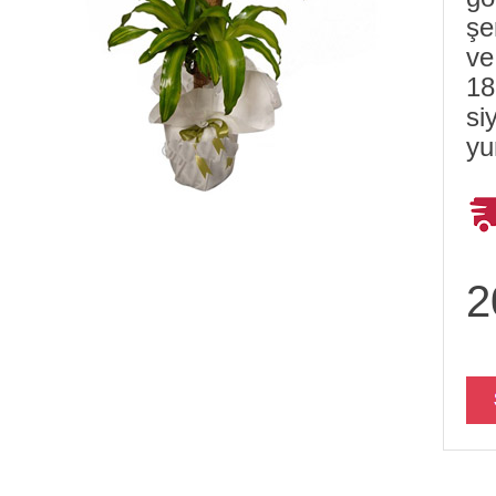
şe
ve
18
si
yu
2