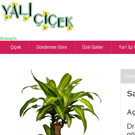
Anasayfa
Çiçek
Gönderime Göre
Özel Günler
Yurt İçi
Ürün
S
Aç
Dr
gö