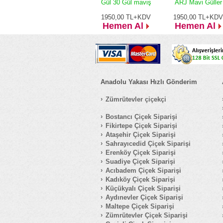
Gül 30 Gül maviş
ARJ Mavi Güller
1950,00
TL+KDV
1950,00
TL+KDV
Hemen Al
Hemen Al
Anadolu Yakası Hızlı Gönderim
Zümrütevler çiçekçi
Bostancı Çiçek Siparişi
Fikirtepe Çiçek Siparişi
Ataşehir Çiçek Siparişi
Sahrayıcedid Çiçek Siparişi
Erenköy Çiçek Siparişi
Suadiye Çiçek Siparişi
Acıbadem Çiçek Siparişi
Kadıköy Çiçek Siparişi
Küçükyalı Çiçek Siparişi
Aydınevler Çiçek Siparişi
Maltepe Çiçek Siparişi
Zümrütevler Çiçek Siparişi