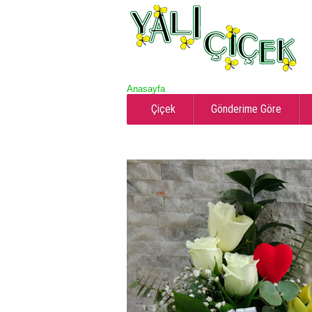
Anasayfa
Çiçek
Gönderime Göre