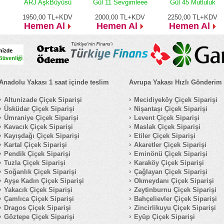
ARJ AşkBüyüsü
Gül 11 Sevgimleee
Gül 45 Mutluluk
1950,00
TL+KDV
2000,00
TL+KDV
2250,00
TL+KDV
Hemen Al
Hemen Al
Hemen Al
Anadolu Yakası 1 saat içinde teslim
Avrupa Yakası Hızlı Gönderim
Altunizade Çiçek Siparişi
Mecidiyeköy Çiçek Siparişi
Üsküdar Çiçek Siparişi
Nişantaşı Çiçek Siparişi
Ümraniye Çiçek Siparişi
Levent Çiçek Siparişi
Kavacık Çiçek Siparişi
Maslak Çiçek Siparişi
Kayışdağı Çiçek Siparişi
Etiler Çiçek Siparişi
Kartal Çiçek Siparişi
Akaretler Çiçek Siparişi
Pendik Çiçek Siparişi
Eminönü Çiçek Siparişi
Tuzla Çiçek Siparişi
Karaköy Çiçek Siparişi
Soğanlık Çiçek Siparişi
Çağlayan Çiçek Siparişi
Ayşe Kadın Çiçek Siparişi
Okmeydanı Çiçek Siparişi
Yakacık Çiçek Siparişi
Zeytinburnu Çiçek Siparişi
Çamlıca Çiçek Siparişi
Bahçelievler Çiçek Siparişi
Dragos Çiçek Siparişi
Zincirlikuyu Çiçek Siparişi
Göztepe Çiçek Siparişi
Eyüp Çiçek Siparişi