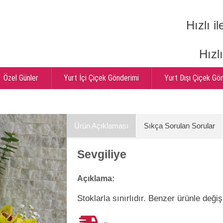
Hızlı il
Hızl
Özel Günler
Yurt İçi Çiçek Gönderimi
Yurt Dışı Çiçek Gö
Ürün Açıklaması
Sıkça Sorulan Sorular
Sevgiliye
Açıklama:
Stoklarla sınırlıdır. Benzer ürünle değişi