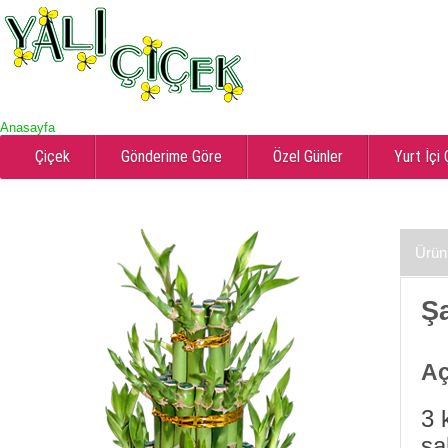
Anasayfa
Çiçek
Gönderime Göre
Özel Günler
Yurt İçi
Ürün
Ş
Aç
3 
sa