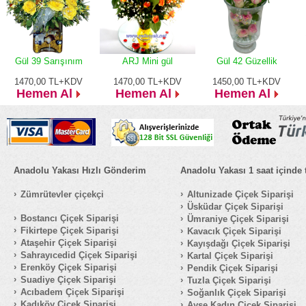
Gül 39 Sarışınım
ARJ Mini gül
Gül 42 Güzellik
1470,00
TL+KDV
1470,00
TL+KDV
1450,00
TL+KDV
Hemen Al
Hemen Al
Hemen Al
Anadolu Yakası Hızlı Gönderim
Anadolu Yakası 1 saat içinde 
Zümrütevler çiçekçi
Altunizade Çiçek Siparişi
Üsküdar Çiçek Siparişi
Bostancı Çiçek Siparişi
Ümraniye Çiçek Siparişi
Fikirtepe Çiçek Siparişi
Kavacık Çiçek Siparişi
Ataşehir Çiçek Siparişi
Kayışdağı Çiçek Siparişi
Sahrayıcedid Çiçek Siparişi
Kartal Çiçek Siparişi
Erenköy Çiçek Siparişi
Pendik Çiçek Siparişi
Suadiye Çiçek Siparişi
Tuzla Çiçek Siparişi
Acıbadem Çiçek Siparişi
Soğanlık Çiçek Siparişi
Kadıköy Çiçek Siparişi
Ayşe Kadın Çiçek Siparişi