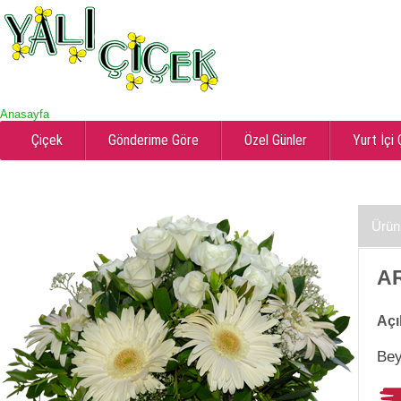
Anasayfa
Çiçek
Gönderime Göre
Özel Günler
Yurt İçi
Ürün
AR
Açı
Bey