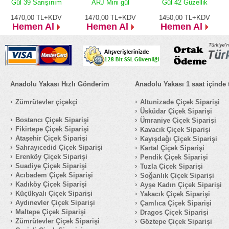
Gül 39 Sarışınım
ARJ Mini gül
Gül 42 Güzellik
1470,00
TL+KDV
1470,00
TL+KDV
1450,00
TL+KDV
Hemen Al
Hemen Al
Hemen Al
Anadolu Yakası Hızlı Gönderim
Anadolu Yakası 1 saat içinde 
Zümrütevler çiçekçi
Altunizade Çiçek Siparişi
Üsküdar Çiçek Siparişi
Bostancı Çiçek Siparişi
Ümraniye Çiçek Siparişi
Fikirtepe Çiçek Siparişi
Kavacık Çiçek Siparişi
Ataşehir Çiçek Siparişi
Kayışdağı Çiçek Siparişi
Sahrayıcedid Çiçek Siparişi
Kartal Çiçek Siparişi
Erenköy Çiçek Siparişi
Pendik Çiçek Siparişi
Suadiye Çiçek Siparişi
Tuzla Çiçek Siparişi
Acıbadem Çiçek Siparişi
Soğanlık Çiçek Siparişi
Kadıköy Çiçek Siparişi
Ayşe Kadın Çiçek Siparişi
Küçükyalı Çiçek Siparişi
Yakacık Çiçek Siparişi
Aydınevler Çiçek Siparişi
Çamlıca Çiçek Siparişi
Maltepe Çiçek Siparişi
Dragos Çiçek Siparişi
Zümrütevler Çiçek Siparişi
Göztepe Çiçek Siparişi