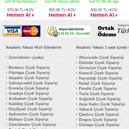
Gül 06 Ayrılamayız
Gül 04 Sensiz olmaz
Gül 01 İlle de aşk
970,00
TL+KDV
850,00
TL+KDV
600,00
TL+KDV
Hemen Al
Hemen Al
Hemen Al
Anadolu Yakası Hızlı Gönderim
Anadolu Yakası 1 saat içinde 
Zümrütevler çiçekçi
Altunizade Çiçek Siparişi
Üsküdar Çiçek Siparişi
Bostancı Çiçek Siparişi
Ümraniye Çiçek Siparişi
Fikirtepe Çiçek Siparişi
Kavacık Çiçek Siparişi
Ataşehir Çiçek Siparişi
Kayışdağı Çiçek Siparişi
Sahrayıcedid Çiçek Siparişi
Kartal Çiçek Siparişi
Erenköy Çiçek Siparişi
Pendik Çiçek Siparişi
Suadiye Çiçek Siparişi
Tuzla Çiçek Siparişi
Acıbadem Çiçek Siparişi
Soğanlık Çiçek Siparişi
Kadıköy Çiçek Siparişi
Ayşe Kadın Çiçek Siparişi
Küçükyalı Çiçek Siparişi
Yakacık Çiçek Siparişi
Aydınevler Çiçek Siparişi
Çamlıca Çiçek Siparişi
Maltepe Çiçek Siparişi
Dragos Çiçek Siparişi
Zümrütevler Çiçek Siparişi
Göztepe Çiçek Siparişi