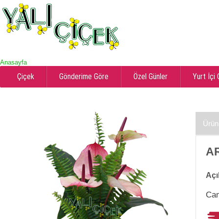
Anasayfa
Çiçek
Gönderime Göre
Özel Günler
Yurt İçi
Ürün
AR
Açı
Cam