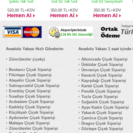
Şoklu Tek Gül
Gül 02 Tek Gül
Gül 03 Seviyorum
520,00
TL+KDV
350,00
TL+KDV
350,00
TL+KDV
Hemen Al
Hemen Al
Hemen Al
Anadolu Yakası Hızlı Gönderim
Anadolu Yakası 1 saat içinde 
Zümrütevler çiçekçi
Altunizade Çiçek Siparişi
Üsküdar Çiçek Siparişi
Bostancı Çiçek Siparişi
Ümraniye Çiçek Siparişi
Fikirtepe Çiçek Siparişi
Kavacık Çiçek Siparişi
Ataşehir Çiçek Siparişi
Kayışdağı Çiçek Siparişi
Sahrayıcedid Çiçek Siparişi
Kartal Çiçek Siparişi
Erenköy Çiçek Siparişi
Pendik Çiçek Siparişi
Suadiye Çiçek Siparişi
Tuzla Çiçek Siparişi
Acıbadem Çiçek Siparişi
Soğanlık Çiçek Siparişi
Kadıköy Çiçek Siparişi
Ayşe Kadın Çiçek Siparişi
Küçükyalı Çiçek Siparişi
Yakacık Çiçek Siparişi
Aydınevler Çiçek Siparişi
Çamlıca Çiçek Siparişi
Maltepe Çiçek Siparişi
Dragos Çiçek Siparişi
Zümrütevler Çiçek Siparişi
Göztepe Çiçek Siparişi