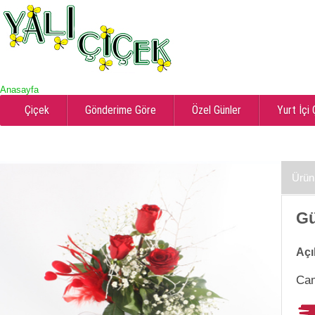
Anasayfa
Çiçek
Gönderime Göre
Özel Günler
Yurt İçi
Ürün
Gü
Açı
Cam