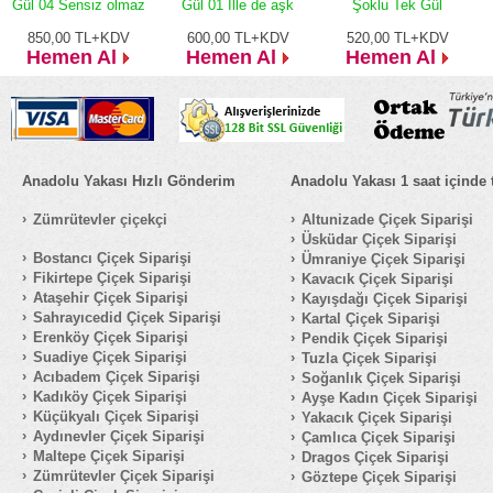
Gül 04 Sensiz olmaz
Gül 01 İlle de aşk
Şoklu Tek Gül
850,00
TL+KDV
600,00
TL+KDV
520,00
TL+KDV
Hemen Al
Hemen Al
Hemen Al
Anadolu Yakası Hızlı Gönderim
Anadolu Yakası 1 saat içinde 
Zümrütevler çiçekçi
Altunizade Çiçek Siparişi
Üsküdar Çiçek Siparişi
Bostancı Çiçek Siparişi
Ümraniye Çiçek Siparişi
Fikirtepe Çiçek Siparişi
Kavacık Çiçek Siparişi
Ataşehir Çiçek Siparişi
Kayışdağı Çiçek Siparişi
Sahrayıcedid Çiçek Siparişi
Kartal Çiçek Siparişi
Erenköy Çiçek Siparişi
Pendik Çiçek Siparişi
Suadiye Çiçek Siparişi
Tuzla Çiçek Siparişi
Acıbadem Çiçek Siparişi
Soğanlık Çiçek Siparişi
Kadıköy Çiçek Siparişi
Ayşe Kadın Çiçek Siparişi
Küçükyalı Çiçek Siparişi
Yakacık Çiçek Siparişi
Aydınevler Çiçek Siparişi
Çamlıca Çiçek Siparişi
Maltepe Çiçek Siparişi
Dragos Çiçek Siparişi
Zümrütevler Çiçek Siparişi
Göztepe Çiçek Siparişi