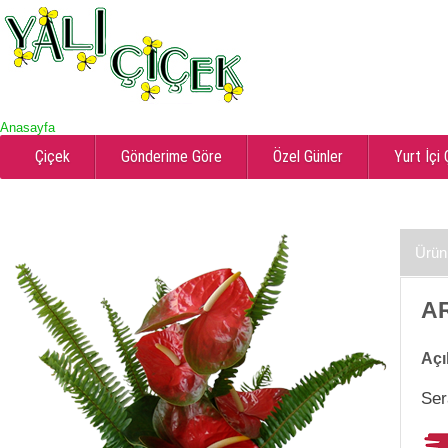
Anasayfa
Çiçek
Gönderime Göre
Özel Günler
Yurt İçi
Ürün
AR
Açı
Ser