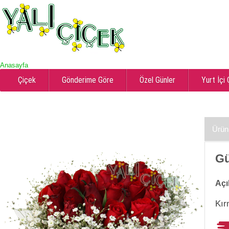
Anasayfa
Çiçek
Gönderime Göre
Özel Günler
Yurt İçi
Ürün
Gü
Açı
Kır