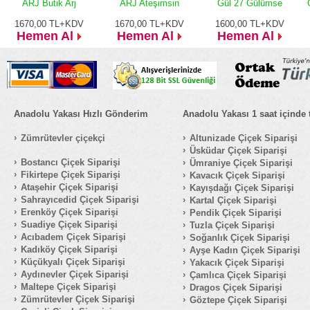
ARJ Butik Arj
ARJ Ateşimsin
Gül 27 Gülümse
1670,00
TL+KDV
1670,00
TL+KDV
1600,00
TL+KDV
Hemen Al
Hemen Al
Hemen Al
Anadolu Yakası Hızlı Gönderim
Anadolu Yakası 1 saat içinde 
Zümrütevler çiçekçi
Altunizade Çiçek Siparişi
Üsküdar Çiçek Siparişi
Bostancı Çiçek Siparişi
Ümraniye Çiçek Siparişi
Fikirtepe Çiçek Siparişi
Kavacık Çiçek Siparişi
Ataşehir Çiçek Siparişi
Kayışdağı Çiçek Siparişi
Sahrayıcedid Çiçek Siparişi
Kartal Çiçek Siparişi
Erenköy Çiçek Siparişi
Pendik Çiçek Siparişi
Suadiye Çiçek Siparişi
Tuzla Çiçek Siparişi
Acıbadem Çiçek Siparişi
Soğanlık Çiçek Siparişi
Kadıköy Çiçek Siparişi
Ayşe Kadın Çiçek Siparişi
Küçükyalı Çiçek Siparişi
Yakacık Çiçek Siparişi
Aydınevler Çiçek Siparişi
Çamlıca Çiçek Siparişi
Maltepe Çiçek Siparişi
Dragos Çiçek Siparişi
Zümrütevler Çiçek Siparişi
Göztepe Çiçek Siparişi