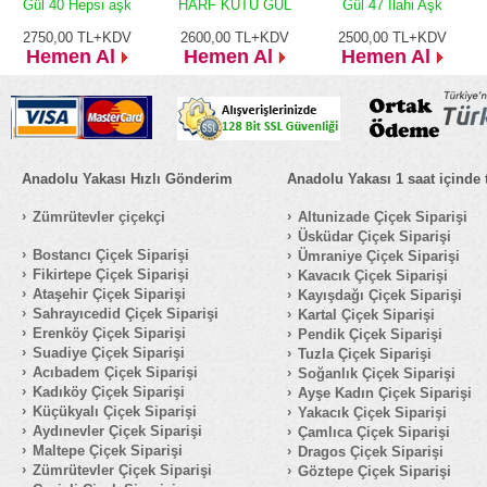
Gül 40 Hepsi aşk
HARF KUTU GÜL
Gül 47 İlahi Aşk
2750,00
TL+KDV
2600,00
TL+KDV
2500,00
TL+KDV
Hemen Al
Hemen Al
Hemen Al
Anadolu Yakası Hızlı Gönderim
Anadolu Yakası 1 saat içinde 
Zümrütevler çiçekçi
Altunizade Çiçek Siparişi
Üsküdar Çiçek Siparişi
Bostancı Çiçek Siparişi
Ümraniye Çiçek Siparişi
Fikirtepe Çiçek Siparişi
Kavacık Çiçek Siparişi
Ataşehir Çiçek Siparişi
Kayışdağı Çiçek Siparişi
Sahrayıcedid Çiçek Siparişi
Kartal Çiçek Siparişi
Erenköy Çiçek Siparişi
Pendik Çiçek Siparişi
Suadiye Çiçek Siparişi
Tuzla Çiçek Siparişi
Acıbadem Çiçek Siparişi
Soğanlık Çiçek Siparişi
Kadıköy Çiçek Siparişi
Ayşe Kadın Çiçek Siparişi
Küçükyalı Çiçek Siparişi
Yakacık Çiçek Siparişi
Aydınevler Çiçek Siparişi
Çamlıca Çiçek Siparişi
Maltepe Çiçek Siparişi
Dragos Çiçek Siparişi
Zümrütevler Çiçek Siparişi
Göztepe Çiçek Siparişi