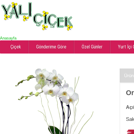
Anasayfa
Çiçek
Gönderime Göre
Özel Günler
Yurt İçi
Ürün
Or
Açı
Sak