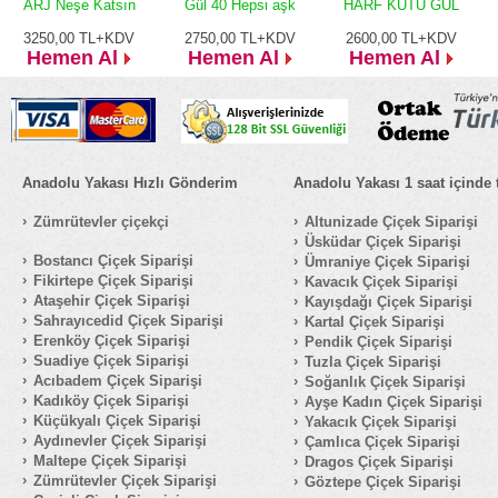
ARJ Neşe Katsın
Gül 40 Hepsi aşk
HARF KUTU GÜL
3250,00
TL+KDV
2750,00
TL+KDV
2600,00
TL+KDV
Hemen Al
Hemen Al
Hemen Al
Anadolu Yakası Hızlı Gönderim
Anadolu Yakası 1 saat içinde 
Zümrütevler çiçekçi
Altunizade Çiçek Siparişi
Üsküdar Çiçek Siparişi
Bostancı Çiçek Siparişi
Ümraniye Çiçek Siparişi
Fikirtepe Çiçek Siparişi
Kavacık Çiçek Siparişi
Ataşehir Çiçek Siparişi
Kayışdağı Çiçek Siparişi
Sahrayıcedid Çiçek Siparişi
Kartal Çiçek Siparişi
Erenköy Çiçek Siparişi
Pendik Çiçek Siparişi
Suadiye Çiçek Siparişi
Tuzla Çiçek Siparişi
Acıbadem Çiçek Siparişi
Soğanlık Çiçek Siparişi
Kadıköy Çiçek Siparişi
Ayşe Kadın Çiçek Siparişi
Küçükyalı Çiçek Siparişi
Yakacık Çiçek Siparişi
Aydınevler Çiçek Siparişi
Çamlıca Çiçek Siparişi
Maltepe Çiçek Siparişi
Dragos Çiçek Siparişi
Zümrütevler Çiçek Siparişi
Göztepe Çiçek Siparişi