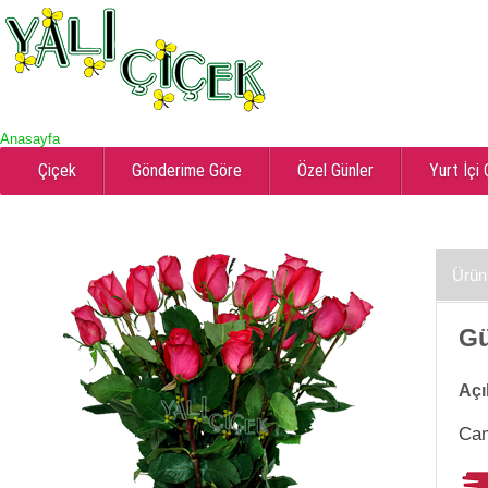
Anasayfa
Çiçek
Gönderime Göre
Özel Günler
Yurt İçi
Ürün
Gü
Açı
Cam