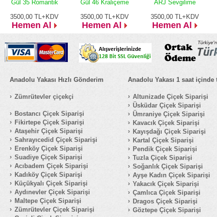
Gül 35 Romantik
Gül 46 Kraliçeme
ARJ Sevgilime
3500,00
TL+KDV
3500,00
TL+KDV
3500,00
TL+KDV
Hemen Al
Hemen Al
Hemen Al
Anadolu Yakası Hızlı Gönderim
Anadolu Yakası 1 saat içinde 
Zümrütevler çiçekçi
Altunizade Çiçek Siparişi
Üsküdar Çiçek Siparişi
Bostancı Çiçek Siparişi
Ümraniye Çiçek Siparişi
Fikirtepe Çiçek Siparişi
Kavacık Çiçek Siparişi
Ataşehir Çiçek Siparişi
Kayışdağı Çiçek Siparişi
Sahrayıcedid Çiçek Siparişi
Kartal Çiçek Siparişi
Erenköy Çiçek Siparişi
Pendik Çiçek Siparişi
Suadiye Çiçek Siparişi
Tuzla Çiçek Siparişi
Acıbadem Çiçek Siparişi
Soğanlık Çiçek Siparişi
Kadıköy Çiçek Siparişi
Ayşe Kadın Çiçek Siparişi
Küçükyalı Çiçek Siparişi
Yakacık Çiçek Siparişi
Aydınevler Çiçek Siparişi
Çamlıca Çiçek Siparişi
Maltepe Çiçek Siparişi
Dragos Çiçek Siparişi
Zümrütevler Çiçek Siparişi
Göztepe Çiçek Siparişi