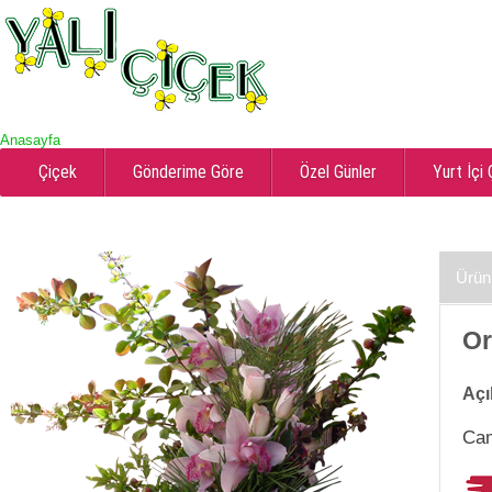
Anasayfa
Çiçek
Gönderime Göre
Özel Günler
Yurt İçi
Ürün
Or
Açı
Cam