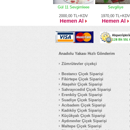
Gül 11 Sevgimleee
Sevgiliye
2000,00
TL+KDV
1970,00
TL+KDV
Hemen Al
Hemen Al
Anadolu Yakası Hızlı Gönderim
Zümrütevler çiçekçi
Bostancı Çiçek Siparişi
Fikirtepe Çiçek Siparişi
Ataşehir Çiçek Siparişi
Sahrayıcedid Çiçek Siparişi
Erenköy Çiçek Siparişi
Suadiye Çiçek Siparişi
Acıbadem Çiçek Siparişi
Kadıköy Çiçek Siparişi
Küçükyalı Çiçek Siparişi
Aydınevler Çiçek Siparişi
Maltepe Çiçek Siparişi