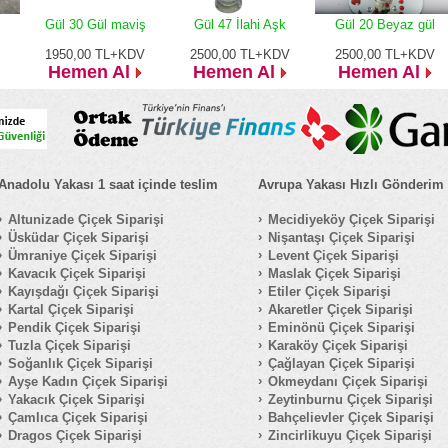
Gül 30 Gül maviş
Gül 47 İlahi Aşk
Gül 20 Beyaz gül
1950,00
TL+KDV
2500,00
TL+KDV
2500,00
TL+KDV
Hemen Al
Hemen Al
Hemen Al
Anadolu Yakası 1 saat içinde teslim
Avrupa Yakası Hızlı Gönderim
Altunizade Çiçek Siparişi
Mecidiyeköy Çiçek Siparişi
Üsküdar Çiçek Siparişi
Nişantaşı Çiçek Siparişi
Ümraniye Çiçek Siparişi
Levent Çiçek Siparişi
Kavacık Çiçek Siparişi
Maslak Çiçek Siparişi
Kayışdağı Çiçek Siparişi
Etiler Çiçek Siparişi
Kartal Çiçek Siparişi
Akaretler Çiçek Siparişi
Pendik Çiçek Siparişi
Eminönü Çiçek Siparişi
Tuzla Çiçek Siparişi
Karaköy Çiçek Siparişi
Soğanlık Çiçek Siparişi
Çağlayan Çiçek Siparişi
Ayşe Kadın Çiçek Siparişi
Okmeydanı Çiçek Siparişi
Yakacık Çiçek Siparişi
Zeytinburnu Çiçek Siparişi
Çamlıca Çiçek Siparişi
Bahçelievler Çiçek Siparişi
Dragos Çiçek Siparişi
Zincirlikuyu Çiçek Siparişi