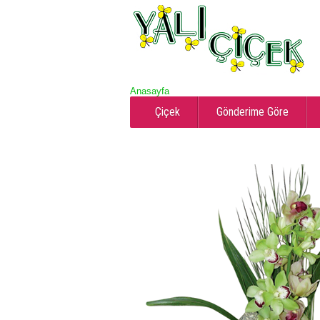
Anasayfa
Çiçek
Gönderime Göre