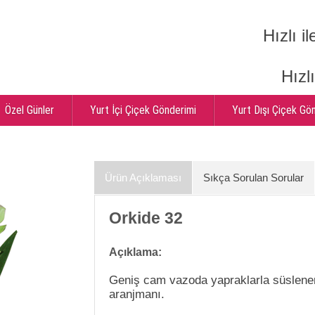
Hızlı il
Hızl
Özel Günler
Yurt İçi Çiçek Gönderimi
Yurt Dışı Çiçek Gö
Ürün Açıklaması
Sıkça Sorulan Sorular
Orkide 32
Açıklama:
Geniş cam vazoda yapraklarla süslener
aranjmanı.