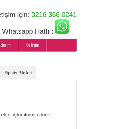
etişim için:
0216 366 0241
ı Whatsapp Hattı :
nderimi
İletişim
Sipariş Bilgileri
ek oluşturulmuş orkide