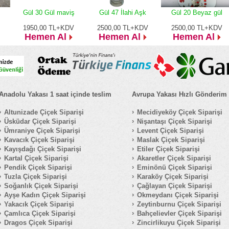
Gül 30 Gül maviş
Gül 47 İlahi Aşk
Gül 20 Beyaz gül
1950,00
TL+KDV
2500,00
TL+KDV
2500,00
TL+KDV
Hemen Al
Hemen Al
Hemen Al
Anadolu Yakası 1 saat içinde teslim
Avrupa Yakası Hızlı Gönderim
Altunizade Çiçek Siparişi
Mecidiyeköy Çiçek Siparişi
Üsküdar Çiçek Siparişi
Nişantaşı Çiçek Siparişi
Ümraniye Çiçek Siparişi
Levent Çiçek Siparişi
Kavacık Çiçek Siparişi
Maslak Çiçek Siparişi
Kayışdağı Çiçek Siparişi
Etiler Çiçek Siparişi
Kartal Çiçek Siparişi
Akaretler Çiçek Siparişi
Pendik Çiçek Siparişi
Eminönü Çiçek Siparişi
Tuzla Çiçek Siparişi
Karaköy Çiçek Siparişi
Soğanlık Çiçek Siparişi
Çağlayan Çiçek Siparişi
Ayşe Kadın Çiçek Siparişi
Okmeydanı Çiçek Siparişi
Yakacık Çiçek Siparişi
Zeytinburnu Çiçek Siparişi
Çamlıca Çiçek Siparişi
Bahçelievler Çiçek Siparişi
Dragos Çiçek Siparişi
Zincirlikuyu Çiçek Siparişi