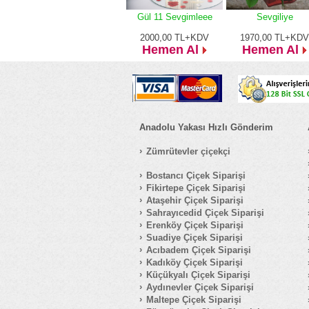
Gül 11 Sevgimleee
Sevgiliye
2000,00
TL+KDV
1970,00
TL+KDV
Hemen Al
Hemen Al
Anadolu Yakası Hızlı Gönderim
Zümrütevler çiçekçi
Bostancı Çiçek Siparişi
Fikirtepe Çiçek Siparişi
Ataşehir Çiçek Siparişi
Sahrayıcedid Çiçek Siparişi
Erenköy Çiçek Siparişi
Suadiye Çiçek Siparişi
Acıbadem Çiçek Siparişi
Kadıköy Çiçek Siparişi
Küçükyalı Çiçek Siparişi
Aydınevler Çiçek Siparişi
Maltepe Çiçek Siparişi