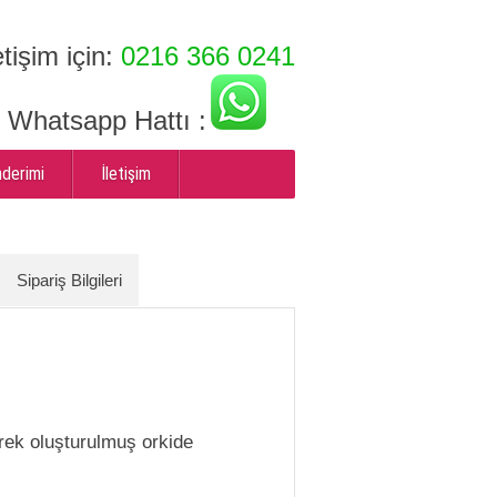
etişim için:
0216 366 0241
ı Whatsapp Hattı :
nderimi
İletişim
Sipariş Bilgileri
ek oluşturulmuş orkide