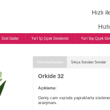
Hızlı il
Hızl
Özel Günler
Yurt İçi Çiçek Gönderimi
Yurt Dışı Çiçek Gö
Ürün Açıklaması
Sıkça Sorulan Sorular
Orkide 32
Açıklama:
Geniş cam vazoda yapraklarla süslener
aranjmanı.