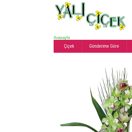
Anasayfa
Çiçek
Gönderime Göre