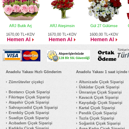
ARJ Butik Arj
ARJ Ateşimsin
Gül 27 Gülümse
1670,00
TL+KDV
1670,00
TL+KDV
1600,00
TL+KDV
Hemen Al
Hemen Al
Hemen Al
Anadolu Yakası Hızlı Gönderim
Anadolu Yakası 1 saat içinde 
Zümrütevler çiçekçi
Altunizade Çiçek Siparişi
Üsküdar Çiçek Siparişi
Bostancı Çiçek Siparişi
Ümraniye Çiçek Siparişi
Fikirtepe Çiçek Siparişi
Kavacık Çiçek Siparişi
Ataşehir Çiçek Siparişi
Kayışdağı Çiçek Siparişi
Sahrayıcedid Çiçek Siparişi
Kartal Çiçek Siparişi
Erenköy Çiçek Siparişi
Pendik Çiçek Siparişi
Suadiye Çiçek Siparişi
Tuzla Çiçek Siparişi
Acıbadem Çiçek Siparişi
Soğanlık Çiçek Siparişi
Kadıköy Çiçek Siparişi
Ayşe Kadın Çiçek Siparişi