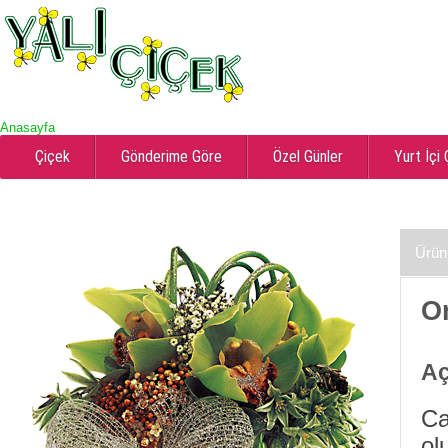
Anasayfa
Çiçek
Gönderime Göre
Özel Günler
Yurt İçi
Ürün
O
Aç
Ca
ol