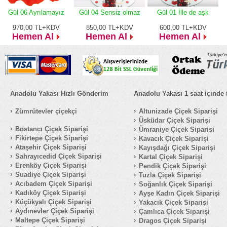
Gül 06 Ayrılamayız
Gül 04 Sensiz olmaz
Gül 01 İlle de aşk
970,00
TL+KDV
850,00
TL+KDV
600,00
TL+KDV
Hemen Al
Hemen Al
Hemen Al
Anadolu Yakası Hızlı Gönderim
Anadolu Yakası 1 saat içinde 
Zümrütevler çiçekçi
Altunizade Çiçek Siparişi
Üsküdar Çiçek Siparişi
Bostancı Çiçek Siparişi
Ümraniye Çiçek Siparişi
Fikirtepe Çiçek Siparişi
Kavacık Çiçek Siparişi
Ataşehir Çiçek Siparişi
Kayışdağı Çiçek Siparişi
Sahrayıcedid Çiçek Siparişi
Kartal Çiçek Siparişi
Erenköy Çiçek Siparişi
Pendik Çiçek Siparişi
Suadiye Çiçek Siparişi
Tuzla Çiçek Siparişi
Acıbadem Çiçek Siparişi
Soğanlık Çiçek Siparişi
Kadıköy Çiçek Siparişi
Ayşe Kadın Çiçek Siparişi
Küçükyalı Çiçek Siparişi
Yakacık Çiçek Siparişi
Aydınevler Çiçek Siparişi
Çamlıca Çiçek Siparişi
Maltepe Çiçek Siparişi
Dragos Çiçek Siparişi