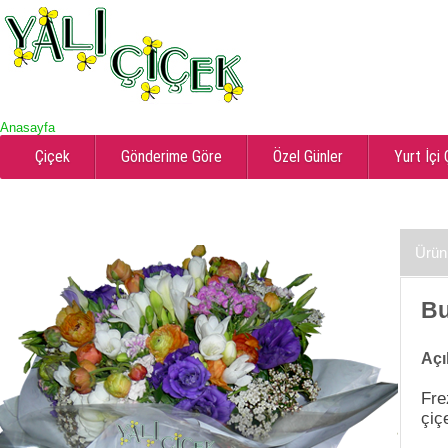
Anasayfa
Çiçek
Gönderime Göre
Özel Günler
Yurt İçi
Ürün
Bu
Açı
Fre
çiç