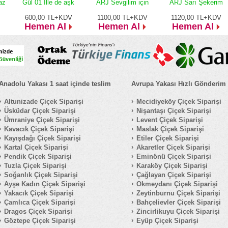
az
Gül 01 İlle de aşk
ARJ Sevgilim için
ARJ Sarı Şekerim
600,00
TL+KDV
1100,00
TL+KDV
1120,00
TL+KDV
Hemen Al
Hemen Al
Hemen Al
Anadolu Yakası 1 saat içinde teslim
Avrupa Yakası Hızlı Gönderim
Altunizade Çiçek Siparişi
Mecidiyeköy Çiçek Siparişi
Üsküdar Çiçek Siparişi
Nişantaşı Çiçek Siparişi
Ümraniye Çiçek Siparişi
Levent Çiçek Siparişi
Kavacık Çiçek Siparişi
Maslak Çiçek Siparişi
Kayışdağı Çiçek Siparişi
Etiler Çiçek Siparişi
Kartal Çiçek Siparişi
Akaretler Çiçek Siparişi
Pendik Çiçek Siparişi
Eminönü Çiçek Siparişi
Tuzla Çiçek Siparişi
Karaköy Çiçek Siparişi
Soğanlık Çiçek Siparişi
Çağlayan Çiçek Siparişi
Ayşe Kadın Çiçek Siparişi
Okmeydanı Çiçek Siparişi
Yakacık Çiçek Siparişi
Zeytinburnu Çiçek Siparişi
Çamlıca Çiçek Siparişi
Bahçelievler Çiçek Siparişi
Dragos Çiçek Siparişi
Zincirlikuyu Çiçek Siparişi
Göztepe Çiçek Siparişi
Eyüp Çiçek Siparişi