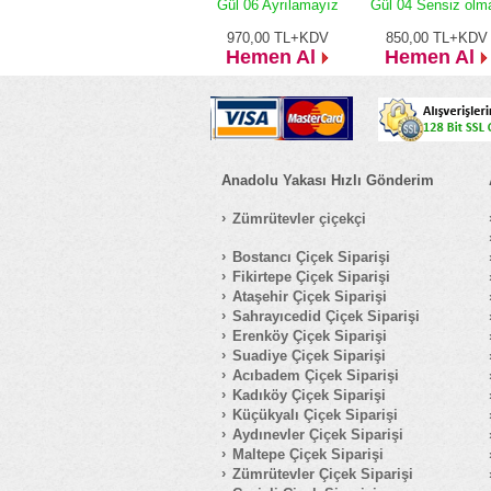
Gül 06 Ayrılamayız
Gül 04 Sensiz olm
970,00
TL+KDV
850,00
TL+KDV
Hemen Al
Hemen Al
Anadolu Yakası Hızlı Gönderim
Zümrütevler çiçekçi
Bostancı Çiçek Siparişi
Fikirtepe Çiçek Siparişi
Ataşehir Çiçek Siparişi
Sahrayıcedid Çiçek Siparişi
Erenköy Çiçek Siparişi
Suadiye Çiçek Siparişi
Acıbadem Çiçek Siparişi
Kadıköy Çiçek Siparişi
Küçükyalı Çiçek Siparişi
Aydınevler Çiçek Siparişi
Maltepe Çiçek Siparişi
Zümrütevler Çiçek Siparişi