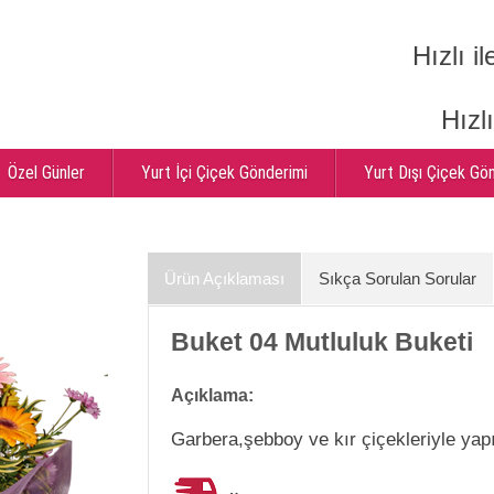
Hızlı il
Hızl
Özel Günler
Yurt İçi Çiçek Gönderimi
Yurt Dışı Çiçek Gö
Ürün Açıklaması
Sıkça Sorulan Sorular
Buket 04 Mutluluk Buketi
Açıklama:
Garbera,şebboy ve kır çiçekleriyle yap