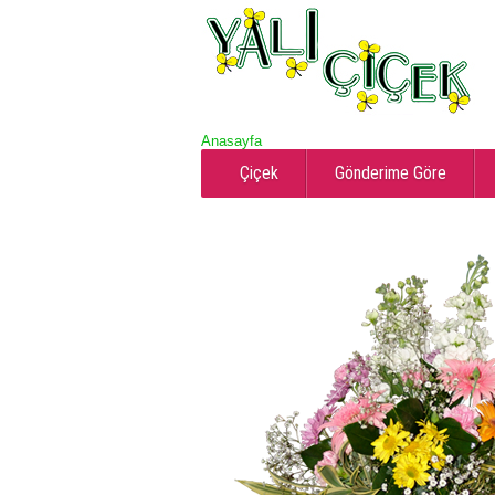
Anasayfa
Çiçek
Gönderime Göre