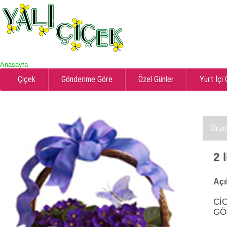
Anasayfa
Çiçek
Gönderime Göre
Özel Günler
Yurt İçi
Ürün
2 
Açı
Cİ
GÖ