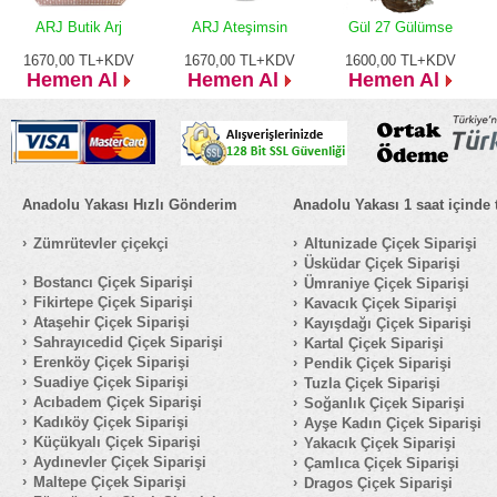
ARJ Butik Arj
ARJ Ateşimsin
Gül 27 Gülümse
1670,00
TL+KDV
1670,00
TL+KDV
1600,00
TL+KDV
Hemen Al
Hemen Al
Hemen Al
Anadolu Yakası Hızlı Gönderim
Anadolu Yakası 1 saat içinde 
Zümrütevler çiçekçi
Altunizade Çiçek Siparişi
Üsküdar Çiçek Siparişi
Bostancı Çiçek Siparişi
Ümraniye Çiçek Siparişi
Fikirtepe Çiçek Siparişi
Kavacık Çiçek Siparişi
Ataşehir Çiçek Siparişi
Kayışdağı Çiçek Siparişi
Sahrayıcedid Çiçek Siparişi
Kartal Çiçek Siparişi
Erenköy Çiçek Siparişi
Pendik Çiçek Siparişi
Suadiye Çiçek Siparişi
Tuzla Çiçek Siparişi
Acıbadem Çiçek Siparişi
Soğanlık Çiçek Siparişi
Kadıköy Çiçek Siparişi
Ayşe Kadın Çiçek Siparişi
Küçükyalı Çiçek Siparişi
Yakacık Çiçek Siparişi
Aydınevler Çiçek Siparişi
Çamlıca Çiçek Siparişi
Maltepe Çiçek Siparişi
Dragos Çiçek Siparişi