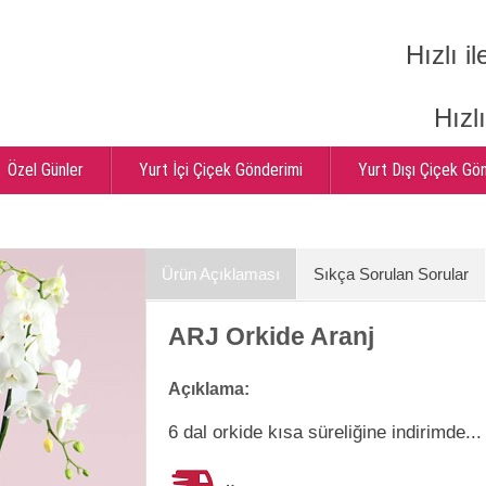
Hızlı il
Hızl
Özel Günler
Yurt İçi Çiçek Gönderimi
Yurt Dışı Çiçek Gö
Ürün Açıklaması
Sıkça Sorulan Sorular
ARJ Orkide Aranj
Açıklama:
6 dal orkide kısa süreliğine indirimde...