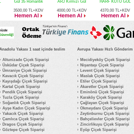
L
Gül 35 Romantik
ARJ Kırmızı Gül
HARF KUTU GÜL
3500,00
TL+KDV
4000,00
TL+KDV
4370,00
TL+KDV
Hemen Al
Hemen Al
Hemen Al
Anadolu Yakası 1 saat içinde teslim
Avrupa Yakası Hızlı Gönderim
Altunizade Çiçek Siparişi
Mecidiyeköy Çiçek Siparişi
Üsküdar Çiçek Siparişi
Nişantaşı Çiçek Siparişi
Ümraniye Çiçek Siparişi
Levent Çiçek Siparişi
Kavacık Çiçek Siparişi
Maslak Çiçek Siparişi
Kayışdağı Çiçek Siparişi
Etiler Çiçek Siparişi
Kartal Çiçek Siparişi
Akaretler Çiçek Siparişi
Pendik Çiçek Siparişi
Eminönü Çiçek Siparişi
Tuzla Çiçek Siparişi
Karaköy Çiçek Siparişi
Soğanlık Çiçek Siparişi
Çağlayan Çiçek Siparişi
Ayşe Kadın Çiçek Siparişi
Okmeydanı Çiçek Siparişi
Yakacık Çiçek Siparişi
Zeytinburnu Çiçek Siparişi
Çamlıca Çiçek Siparişi
Bahçelievler Çiçek Siparişi
Dragos Çiçek Siparişi
Zincirlikuyu Çiçek Siparişi
Göztepe Çiçek Siparişi
Eyüp Çiçek Siparişi