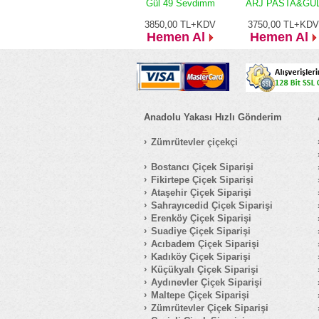
Gül 49 Sevdimm
ARJ PASTA&GÜ
3850,00
TL+KDV
3750,00
TL+KDV
Hemen Al
Hemen Al
Anadolu Yakası Hızlı Gönderim
Zümrütevler çiçekçi
Bostancı Çiçek Siparişi
Fikirtepe Çiçek Siparişi
Ataşehir Çiçek Siparişi
Sahrayıcedid Çiçek Siparişi
Erenköy Çiçek Siparişi
Suadiye Çiçek Siparişi
Acıbadem Çiçek Siparişi
Kadıköy Çiçek Siparişi
Küçükyalı Çiçek Siparişi
Aydınevler Çiçek Siparişi
Maltepe Çiçek Siparişi
Zümrütevler Çiçek Siparişi