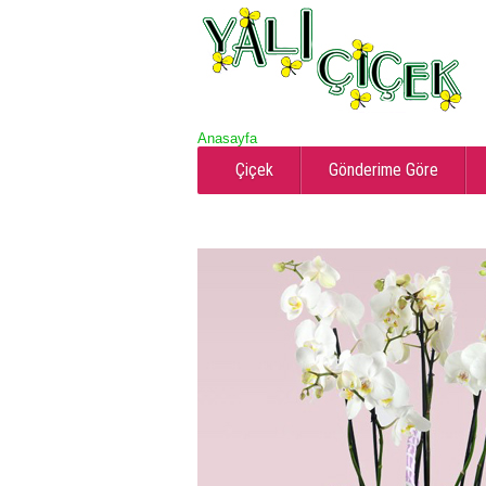
Anasayfa
Çiçek
Gönderime Göre