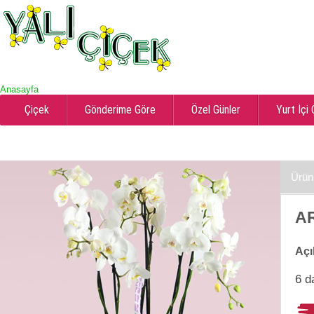
Anasayfa
Çiçek
Gönderime Göre
Özel Günler
Yurt İçi
Ürün
AR
Açı
6 d