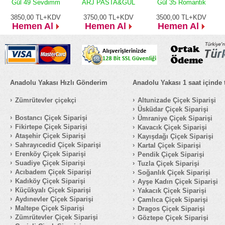
Gül 49 Sevdimm
ARJ PASTA&GÜL
Gül 35 Romantik
3850,00
TL+KDV
3750,00
TL+KDV
3500,00
TL+KDV
Hemen Al
Hemen Al
Hemen Al
Anadolu Yakası Hızlı Gönderim
Anadolu Yakası 1 saat içinde 
Zümrütevler çiçekçi
Altunizade Çiçek Siparişi
Üsküdar Çiçek Siparişi
Bostancı Çiçek Siparişi
Ümraniye Çiçek Siparişi
Fikirtepe Çiçek Siparişi
Kavacık Çiçek Siparişi
Ataşehir Çiçek Siparişi
Kayışdağı Çiçek Siparişi
Sahrayıcedid Çiçek Siparişi
Kartal Çiçek Siparişi
Erenköy Çiçek Siparişi
Pendik Çiçek Siparişi
Suadiye Çiçek Siparişi
Tuzla Çiçek Siparişi
Acıbadem Çiçek Siparişi
Soğanlık Çiçek Siparişi
Kadıköy Çiçek Siparişi
Ayşe Kadın Çiçek Siparişi
Küçükyalı Çiçek Siparişi
Yakacık Çiçek Siparişi
Aydınevler Çiçek Siparişi
Çamlıca Çiçek Siparişi
Maltepe Çiçek Siparişi
Dragos Çiçek Siparişi
Zümrütevler Çiçek Siparişi
Göztepe Çiçek Siparişi