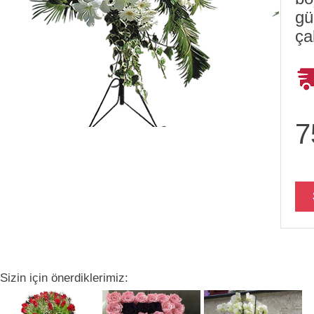
gü
ça
7
Sizin için önerdiklerimiz: