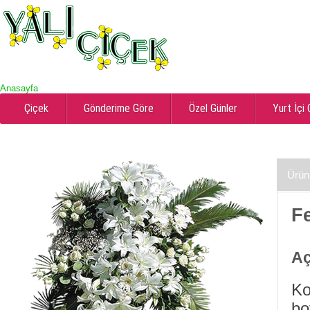
Anasayfa
Çiçek
Gönderime Göre
Özel Günler
Yurt İçi
Ürün
Fe
Aç
Ko
bo