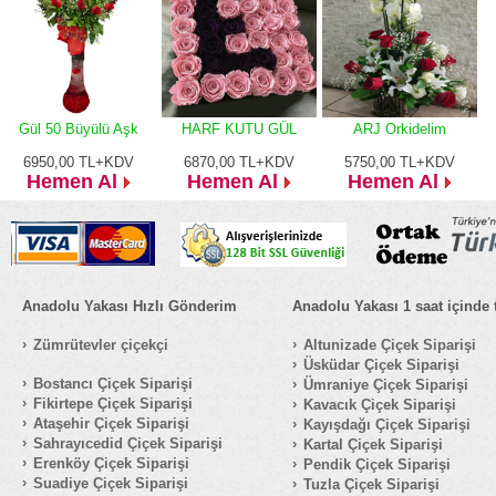
Gül 50 Büyülü Aşk
HARF KUTU GÜL
ARJ Orkidelim
6950,00
TL+KDV
6870,00
TL+KDV
5750,00
TL+KDV
Hemen Al
Hemen Al
Hemen Al
Anadolu Yakası Hızlı Gönderim
Anadolu Yakası 1 saat içinde 
Zümrütevler çiçekçi
Altunizade Çiçek Siparişi
Üsküdar Çiçek Siparişi
Bostancı Çiçek Siparişi
Ümraniye Çiçek Siparişi
Fikirtepe Çiçek Siparişi
Kavacık Çiçek Siparişi
Ataşehir Çiçek Siparişi
Kayışdağı Çiçek Siparişi
Sahrayıcedid Çiçek Siparişi
Kartal Çiçek Siparişi
Erenköy Çiçek Siparişi
Pendik Çiçek Siparişi
Suadiye Çiçek Siparişi
Tuzla Çiçek Siparişi