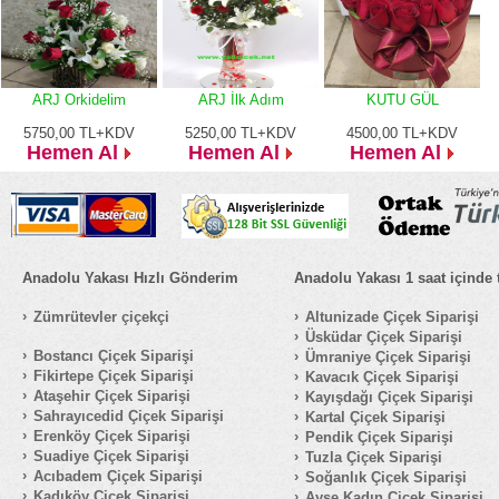
ARJ Orkidelim
ARJ İlk Adım
KUTU GÜL
5750,00
TL+KDV
5250,00
TL+KDV
4500,00
TL+KDV
Hemen Al
Hemen Al
Hemen Al
Anadolu Yakası Hızlı Gönderim
Anadolu Yakası 1 saat içinde 
Zümrütevler çiçekçi
Altunizade Çiçek Siparişi
Üsküdar Çiçek Siparişi
Bostancı Çiçek Siparişi
Ümraniye Çiçek Siparişi
Fikirtepe Çiçek Siparişi
Kavacık Çiçek Siparişi
Ataşehir Çiçek Siparişi
Kayışdağı Çiçek Siparişi
Sahrayıcedid Çiçek Siparişi
Kartal Çiçek Siparişi
Erenköy Çiçek Siparişi
Pendik Çiçek Siparişi
Suadiye Çiçek Siparişi
Tuzla Çiçek Siparişi
Acıbadem Çiçek Siparişi
Soğanlık Çiçek Siparişi
Kadıköy Çiçek Siparişi
Ayşe Kadın Çiçek Siparişi