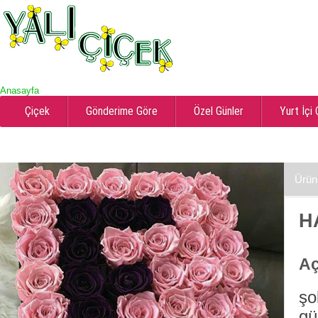
Anasayfa
Çiçek
Gönderime Göre
Özel Günler
Yurt İçi
Ürün
H
Aç
şo
gü