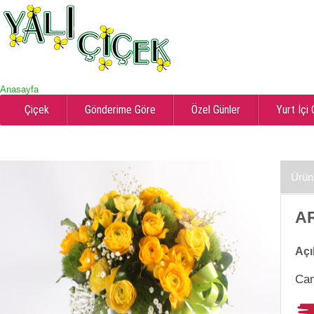
Anasayfa
Çiçek
Gönderime Göre
Özel Günler
Yurt İçi
Ürün
AR
Açı
Ca