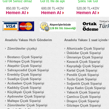
Gül 04 Sensiz olmaz
Gül 01 İlle de aşk
Şoklu Tek Gül
850,00
TL+KDV
600,00
TL+KDV
520,00
TL+KDV
Hemen Al
Hemen Al
Hemen Al
Anadolu Yakası Hızlı Gönderim
Anadolu Yakası 1 saat içinde 
Zümrütevler çiçekçi
Altunizade Çiçek Siparişi
Üsküdar Çiçek Siparişi
Bostancı Çiçek Siparişi
Ümraniye Çiçek Siparişi
Fikirtepe Çiçek Siparişi
Kavacık Çiçek Siparişi
Ataşehir Çiçek Siparişi
Kayışdağı Çiçek Siparişi
Sahrayıcedid Çiçek Siparişi
Kartal Çiçek Siparişi
Erenköy Çiçek Siparişi
Pendik Çiçek Siparişi
Suadiye Çiçek Siparişi
Tuzla Çiçek Siparişi
Acıbadem Çiçek Siparişi
Soğanlık Çiçek Siparişi
Kadıköy Çiçek Siparişi
Ayşe Kadın Çiçek Siparişi
Küçükyalı Çiçek Siparişi
Yakacık Çiçek Siparişi
Aydınevler Çiçek Siparişi
Çamlıca Çiçek Siparişi
Maltepe Çiçek Siparişi
Dragos Çiçek Siparişi
Zümrütevler Çiçek Siparişi
Göztepe Çiçek Siparişi