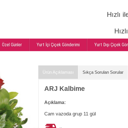
Hızlı il
Hızl
Özel Günler
Yurt İçi Çiçek Gönderimi
Yurt Dışı Çiçek Gö
Ürün Açıklaması
Sıkça Sorulan Sorular
ARJ Kalbime
Açıklama:
Cam vazoda grup 11 gül