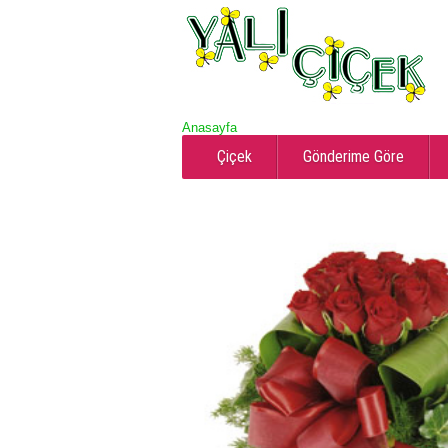
Anasayfa
Çiçek
Gönderime Göre