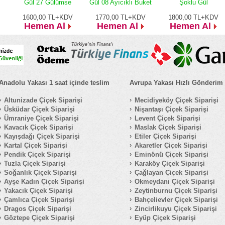
Gül 27 Gülümse
Gül 08 Ayıcıklı Buket
Şoklu Gül
1600,00
TL+KDV
1770,00
TL+KDV
1800,00
TL+KDV
Hemen Al
Hemen Al
Hemen Al
Anadolu Yakası 1 saat içinde teslim
Avrupa Yakası Hızlı Gönderim
Altunizade Çiçek Siparişi
Mecidiyeköy Çiçek Siparişi
Üsküdar Çiçek Siparişi
Nişantaşı Çiçek Siparişi
Ümraniye Çiçek Siparişi
Levent Çiçek Siparişi
Kavacık Çiçek Siparişi
Maslak Çiçek Siparişi
Kayışdağı Çiçek Siparişi
Etiler Çiçek Siparişi
Kartal Çiçek Siparişi
Akaretler Çiçek Siparişi
Pendik Çiçek Siparişi
Eminönü Çiçek Siparişi
Tuzla Çiçek Siparişi
Karaköy Çiçek Siparişi
Soğanlık Çiçek Siparişi
Çağlayan Çiçek Siparişi
Ayşe Kadın Çiçek Siparişi
Okmeydanı Çiçek Siparişi
Yakacık Çiçek Siparişi
Zeytinburnu Çiçek Siparişi
Çamlıca Çiçek Siparişi
Bahçelievler Çiçek Siparişi
Dragos Çiçek Siparişi
Zincirlikuyu Çiçek Siparişi
Göztepe Çiçek Siparişi
Eyüp Çiçek Siparişi