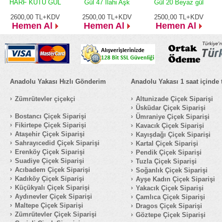
HARF KUTU GÜL
Gül 47 İlahi Aşk
Gül 20 Beyaz gül
2600,00
TL+KDV
2500,00
TL+KDV
2500,00
TL+KDV
Hemen Al
Hemen Al
Hemen Al
Anadolu Yakası Hızlı Gönderim
Anadolu Yakası 1 saat içinde 
Zümrütevler çiçekçi
Altunizade Çiçek Siparişi
Üsküdar Çiçek Siparişi
Bostancı Çiçek Siparişi
Ümraniye Çiçek Siparişi
Fikirtepe Çiçek Siparişi
Kavacık Çiçek Siparişi
Ataşehir Çiçek Siparişi
Kayışdağı Çiçek Siparişi
Sahrayıcedid Çiçek Siparişi
Kartal Çiçek Siparişi
Erenköy Çiçek Siparişi
Pendik Çiçek Siparişi
Suadiye Çiçek Siparişi
Tuzla Çiçek Siparişi
Acıbadem Çiçek Siparişi
Soğanlık Çiçek Siparişi
Kadıköy Çiçek Siparişi
Ayşe Kadın Çiçek Siparişi
Küçükyalı Çiçek Siparişi
Yakacık Çiçek Siparişi
Aydınevler Çiçek Siparişi
Çamlıca Çiçek Siparişi
Maltepe Çiçek Siparişi
Dragos Çiçek Siparişi
Zümrütevler Çiçek Siparişi
Göztepe Çiçek Siparişi