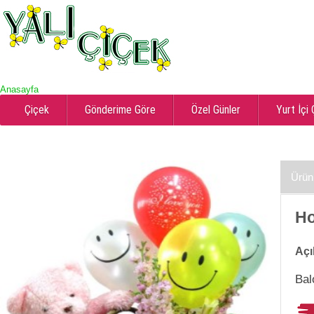
Anasayfa
Çiçek
Gönderime Göre
Özel Günler
Yurt İçi
Ürün
Ho
Açı
Bal