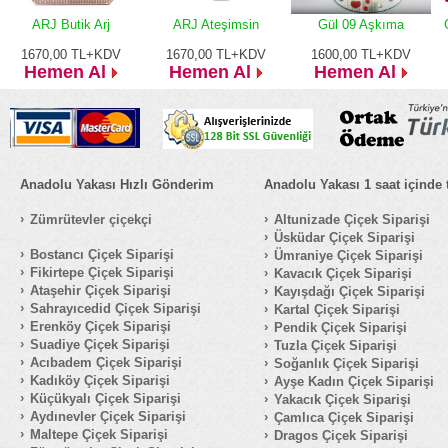
ARJ Butik Arj
ARJ Ateşimsin
Gül 09 Aşkıma
1670,00
TL+KDV
1670,00
TL+KDV
1600,00
TL+KDV
Hemen Al
Hemen Al
Hemen Al
Anadolu Yakası Hızlı Gönderim
Anadolu Yakası 1 saat içinde 
Zümrütevler çiçekçi
Altunizade Çiçek Siparişi
Üsküdar Çiçek Siparişi
Bostancı Çiçek Siparişi
Ümraniye Çiçek Siparişi
Fikirtepe Çiçek Siparişi
Kavacık Çiçek Siparişi
Ataşehir Çiçek Siparişi
Kayışdağı Çiçek Siparişi
Sahrayıcedid Çiçek Siparişi
Kartal Çiçek Siparişi
Erenköy Çiçek Siparişi
Pendik Çiçek Siparişi
Suadiye Çiçek Siparişi
Tuzla Çiçek Siparişi
Acıbadem Çiçek Siparişi
Soğanlık Çiçek Siparişi
Kadıköy Çiçek Siparişi
Ayşe Kadın Çiçek Siparişi
Küçükyalı Çiçek Siparişi
Yakacık Çiçek Siparişi
Aydınevler Çiçek Siparişi
Çamlıca Çiçek Siparişi
Maltepe Çiçek Siparişi
Dragos Çiçek Siparişi