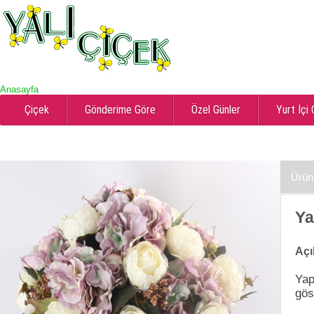
Anasayfa
Çiçek
Gönderime Göre
Özel Günler
Yurt İçi
Ürün
Ya
Açı
Yap
göst