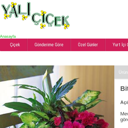
Anasayfa
Çiçek
Gönderime Göre
Özel Günler
Yurt İçi
Ürün
Bi
Açı
Mev
göre