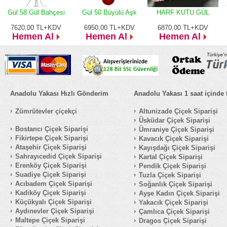
Gül 58 Gül Bahçesi
Gül 50 Büyülü Aşk
HARF KUTU GÜL
7620,00
TL+KDV
6950,00
TL+KDV
6870,00
TL+KDV
Hemen Al
Hemen Al
Hemen Al
Anadolu Yakası Hızlı Gönderim
Anadolu Yakası 1 saat içinde 
Zümrütevler çiçekçi
Altunizade Çiçek Siparişi
Üsküdar Çiçek Siparişi
Bostancı Çiçek Siparişi
Ümraniye Çiçek Siparişi
Fikirtepe Çiçek Siparişi
Kavacık Çiçek Siparişi
Ataşehir Çiçek Siparişi
Kayışdağı Çiçek Siparişi
Sahrayıcedid Çiçek Siparişi
Kartal Çiçek Siparişi
Erenköy Çiçek Siparişi
Pendik Çiçek Siparişi
Suadiye Çiçek Siparişi
Tuzla Çiçek Siparişi
Acıbadem Çiçek Siparişi
Soğanlık Çiçek Siparişi
Kadıköy Çiçek Siparişi
Ayşe Kadın Çiçek Siparişi
Küçükyalı Çiçek Siparişi
Yakacık Çiçek Siparişi
Aydınevler Çiçek Siparişi
Çamlıca Çiçek Siparişi
Maltepe Çiçek Siparişi
Dragos Çiçek Siparişi