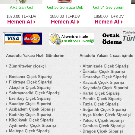
ARJ Sarı Gül
Gül 36 Sonsuza Dek
Gül 34 Seviyorum
1870,00
TL+KDV
1850,00
TL+KDV
1850,00
TL+KDV
Hemen Al
Hemen Al
Hemen Al
Anadolu Yakası Hızlı Gönderim
Anadolu Yakası 1 saat içinde 
Zümrütevler çiçekçi
Altunizade Çiçek Siparişi
Üsküdar Çiçek Siparişi
Bostancı Çiçek Siparişi
Ümraniye Çiçek Siparişi
Fikirtepe Çiçek Siparişi
Kavacık Çiçek Siparişi
Ataşehir Çiçek Siparişi
Kayışdağı Çiçek Siparişi
Sahrayıcedid Çiçek Siparişi
Kartal Çiçek Siparişi
Erenköy Çiçek Siparişi
Pendik Çiçek Siparişi
Suadiye Çiçek Siparişi
Tuzla Çiçek Siparişi
Acıbadem Çiçek Siparişi
Soğanlık Çiçek Siparişi
Kadıköy Çiçek Siparişi
Ayşe Kadın Çiçek Siparişi
Küçükyalı Çiçek Siparişi
Yakacık Çiçek Siparişi
Aydınevler Çiçek Siparişi
Çamlıca Çiçek Siparişi
Maltepe Çiçek Siparişi
Dragos Çiçek Siparişi