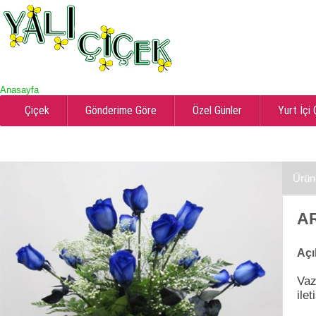
Anasayfa
Çiçek
Gönderime Göre
Özel Günler
Yurt İçi
Ürün
AR
Açı
Vaz
ile