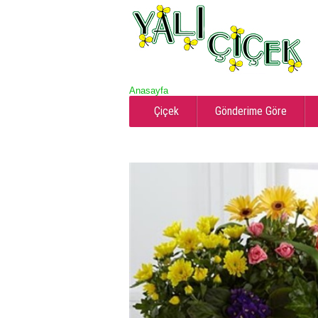
Anasayfa
Çiçek
Gönderime Göre