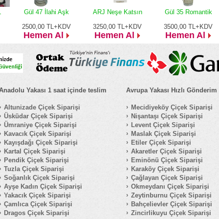
L
Gül 47 İlahi Aşk
ARJ Neşe Katsın
Gül 35 Romantik
2500,00
TL+KDV
3250,00
TL+KDV
3500,00
TL+KDV
Hemen Al
Hemen Al
Hemen Al
Anadolu Yakası 1 saat içinde teslim
Avrupa Yakası Hızlı Gönderim
Altunizade Çiçek Siparişi
Mecidiyeköy Çiçek Siparişi
Üsküdar Çiçek Siparişi
Nişantaşı Çiçek Siparişi
Ümraniye Çiçek Siparişi
Levent Çiçek Siparişi
Kavacık Çiçek Siparişi
Maslak Çiçek Siparişi
Kayışdağı Çiçek Siparişi
Etiler Çiçek Siparişi
Kartal Çiçek Siparişi
Akaretler Çiçek Siparişi
Pendik Çiçek Siparişi
Eminönü Çiçek Siparişi
Tuzla Çiçek Siparişi
Karaköy Çiçek Siparişi
Soğanlık Çiçek Siparişi
Çağlayan Çiçek Siparişi
Ayşe Kadın Çiçek Siparişi
Okmeydanı Çiçek Siparişi
Yakacık Çiçek Siparişi
Zeytinburnu Çiçek Siparişi
Çamlıca Çiçek Siparişi
Bahçelievler Çiçek Siparişi
Dragos Çiçek Siparişi
Zincirlikuyu Çiçek Siparişi