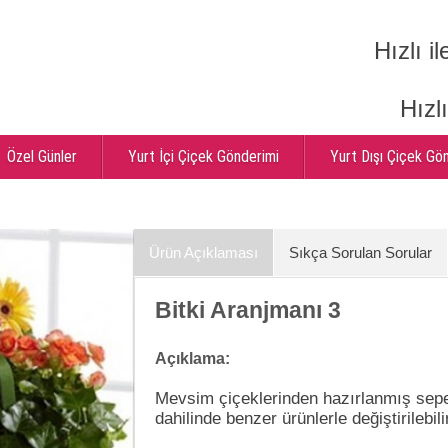
Hızlı il
Hızl
Özel Günler
Yurt İçi Çiçek Gönderimi
Yurt Dışı Çiçek Gö
Ürün Açıklaması
Sıkça Sorulan Sorular
Bitki Aranjmanı 3
Açıklama:
Mevsim çiçeklerinden hazırlanmış sepet
dahilinde benzer ürünlerle değiştirilebili