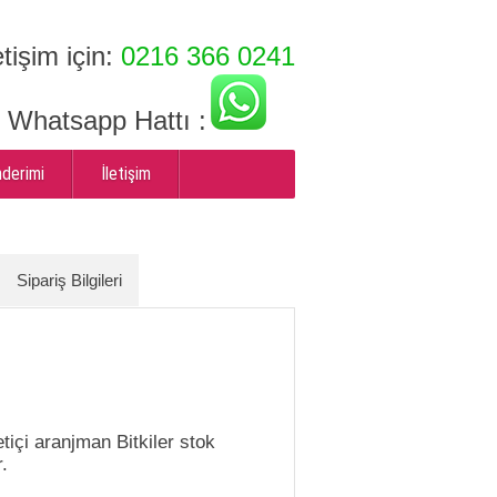
etişim için:
0216 366 0241
ı Whatsapp Hattı :
nderimi
İletişim
Sipariş Bilgileri
içi aranjman Bitkiler stok
r.