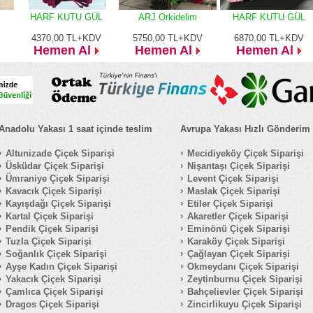
HARF KUTU GÜL
ARJ Orkidelim
HARF KUTU GÜL
4370,00
TL+KDV
5750,00
TL+KDV
6870,00
TL+KDV
Hemen Al
Hemen Al
Hemen Al
Anadolu Yakası 1 saat içinde teslim
Avrupa Yakası Hızlı Gönderim
Altunizade Çiçek Siparişi
Mecidiyeköy Çiçek Siparişi
Üsküdar Çiçek Siparişi
Nişantaşı Çiçek Siparişi
Ümraniye Çiçek Siparişi
Levent Çiçek Siparişi
Kavacık Çiçek Siparişi
Maslak Çiçek Siparişi
Kayışdağı Çiçek Siparişi
Etiler Çiçek Siparişi
Kartal Çiçek Siparişi
Akaretler Çiçek Siparişi
Pendik Çiçek Siparişi
Eminönü Çiçek Siparişi
Tuzla Çiçek Siparişi
Karaköy Çiçek Siparişi
Soğanlık Çiçek Siparişi
Çağlayan Çiçek Siparişi
Ayşe Kadın Çiçek Siparişi
Okmeydanı Çiçek Siparişi
Yakacık Çiçek Siparişi
Zeytinburnu Çiçek Siparişi
Çamlıca Çiçek Siparişi
Bahçelievler Çiçek Siparişi
Dragos Çiçek Siparişi
Zincirlikuyu Çiçek Siparişi