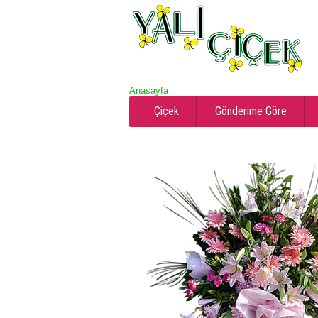
Anasayfa
Çiçek
Gönderime Göre