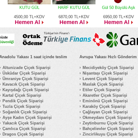
KUTU GÜL
HARF KUTU GÜL
Gül 50 Büyülü Aşk
4500,00
TL+KDV
6870,00
TL+KDV
6950,00
TL+KDV
Hemen Al
Hemen Al
Hemen Al
Anadolu Yakası 1 saat içinde teslim
Avrupa Yakası Hızlı Gönderim
Altunizade Çiçek Siparişi
Mecidiyeköy Çiçek Siparişi
Üsküdar Çiçek Siparişi
Nişantaşı Çiçek Siparişi
Ümraniye Çiçek Siparişi
Levent Çiçek Siparişi
Kavacık Çiçek Siparişi
Maslak Çiçek Siparişi
Kayışdağı Çiçek Siparişi
Etiler Çiçek Siparişi
Kartal Çiçek Siparişi
Akaretler Çiçek Siparişi
Pendik Çiçek Siparişi
Eminönü Çiçek Siparişi
Tuzla Çiçek Siparişi
Karaköy Çiçek Siparişi
Soğanlık Çiçek Siparişi
Çağlayan Çiçek Siparişi
Ayşe Kadın Çiçek Siparişi
Okmeydanı Çiçek Siparişi
Yakacık Çiçek Siparişi
Zeytinburnu Çiçek Siparişi
Çamlıca Çiçek Siparişi
Bahçelievler Çiçek Siparişi
Dragos Çiçek Siparişi
Zincirlikuyu Çiçek Siparişi