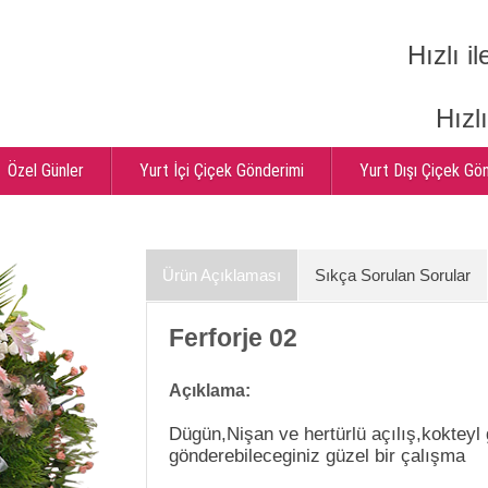
Hızlı il
Hızl
Özel Günler
Yurt İçi Çiçek Gönderimi
Yurt Dışı Çiçek Gö
Ürün Açıklaması
Sıkça Sorulan Sorular
Ferforje 02
Açıklama:
Dügün,Nişan ve hertürlü açılış,kokteyl
gönderebileceginiz güzel bir çalışma