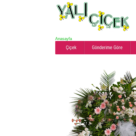
Anasayfa
Çiçek
Gönderime Göre