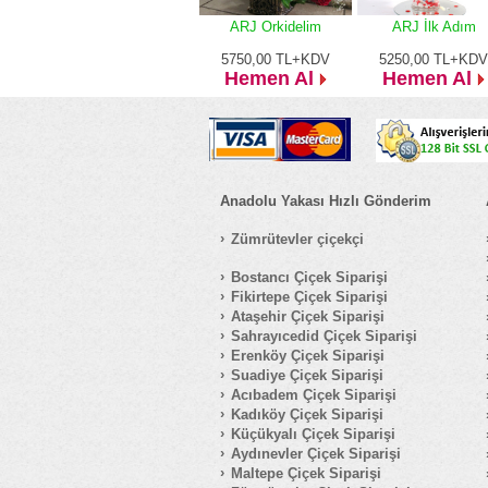
ARJ Orkidelim
ARJ İlk Adım
5750,00
TL+KDV
5250,00
TL+KDV
Hemen Al
Hemen Al
Anadolu Yakası Hızlı Gönderim
Zümrütevler çiçekçi
Bostancı Çiçek Siparişi
Fikirtepe Çiçek Siparişi
Ataşehir Çiçek Siparişi
Sahrayıcedid Çiçek Siparişi
Erenköy Çiçek Siparişi
Suadiye Çiçek Siparişi
Acıbadem Çiçek Siparişi
Kadıköy Çiçek Siparişi
Küçükyalı Çiçek Siparişi
Aydınevler Çiçek Siparişi
Maltepe Çiçek Siparişi