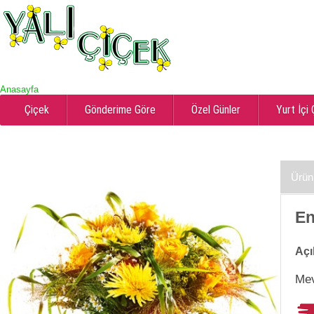
Anasayfa
Çiçek
Gönderime Göre
Özel Günler
Yurt İçi
Ürün
En
Açı
Mev