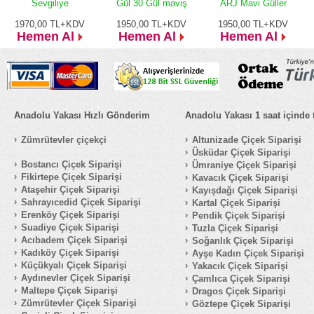
Sevgiliye
Gül 30 Gül maviş
ARJ Mavi Güller
1970,00
TL+KDV
1950,00
TL+KDV
1950,00
TL+KDV
Hemen Al
Hemen Al
Hemen Al
Anadolu Yakası Hızlı Gönderim
Anadolu Yakası 1 saat içinde 
Zümrütevler çiçekçi
Altunizade Çiçek Siparişi
Üsküdar Çiçek Siparişi
Bostancı Çiçek Siparişi
Ümraniye Çiçek Siparişi
Fikirtepe Çiçek Siparişi
Kavacık Çiçek Siparişi
Ataşehir Çiçek Siparişi
Kayışdağı Çiçek Siparişi
Sahrayıcedid Çiçek Siparişi
Kartal Çiçek Siparişi
Erenköy Çiçek Siparişi
Pendik Çiçek Siparişi
Suadiye Çiçek Siparişi
Tuzla Çiçek Siparişi
Acıbadem Çiçek Siparişi
Soğanlık Çiçek Siparişi
Kadıköy Çiçek Siparişi
Ayşe Kadın Çiçek Siparişi
Küçükyalı Çiçek Siparişi
Yakacık Çiçek Siparişi
Aydınevler Çiçek Siparişi
Çamlıca Çiçek Siparişi
Maltepe Çiçek Siparişi
Dragos Çiçek Siparişi
Zümrütevler Çiçek Siparişi
Göztepe Çiçek Siparişi