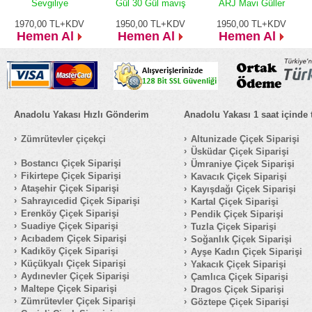
Sevgiliye
Gül 30 Gül maviş
ARJ Mavi Güller
1970,00
TL+KDV
1950,00
TL+KDV
1950,00
TL+KDV
Hemen Al
Hemen Al
Hemen Al
Anadolu Yakası Hızlı Gönderim
Anadolu Yakası 1 saat içinde 
Zümrütevler çiçekçi
Altunizade Çiçek Siparişi
Üsküdar Çiçek Siparişi
Bostancı Çiçek Siparişi
Ümraniye Çiçek Siparişi
Fikirtepe Çiçek Siparişi
Kavacık Çiçek Siparişi
Ataşehir Çiçek Siparişi
Kayışdağı Çiçek Siparişi
Sahrayıcedid Çiçek Siparişi
Kartal Çiçek Siparişi
Erenköy Çiçek Siparişi
Pendik Çiçek Siparişi
Suadiye Çiçek Siparişi
Tuzla Çiçek Siparişi
Acıbadem Çiçek Siparişi
Soğanlık Çiçek Siparişi
Kadıköy Çiçek Siparişi
Ayşe Kadın Çiçek Siparişi
Küçükyalı Çiçek Siparişi
Yakacık Çiçek Siparişi
Aydınevler Çiçek Siparişi
Çamlıca Çiçek Siparişi
Maltepe Çiçek Siparişi
Dragos Çiçek Siparişi
Zümrütevler Çiçek Siparişi
Göztepe Çiçek Siparişi