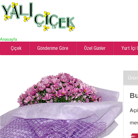
Anasayfa
Çiçek
Gönderime Göre
Özel Günler
Yurt İçi
Ürün
Bu
Açı
mev