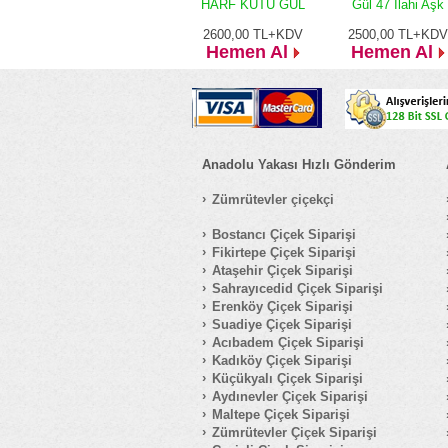
HARF KUTU GÜL
Gül 47 İlahi Aşk
2600,00
TL+KDV
2500,00
TL+KDV
Hemen Al
Hemen Al
Anadolu Yakası Hızlı Gönderim
Zümrütevler çiçekçi
Bostancı Çiçek Siparişi
Fikirtepe Çiçek Siparişi
Ataşehir Çiçek Siparişi
Sahrayıcedid Çiçek Siparişi
Erenköy Çiçek Siparişi
Suadiye Çiçek Siparişi
Acıbadem Çiçek Siparişi
Kadıköy Çiçek Siparişi
Küçükyalı Çiçek Siparişi
Aydınevler Çiçek Siparişi
Maltepe Çiçek Siparişi
Zümrütevler Çiçek Siparişi