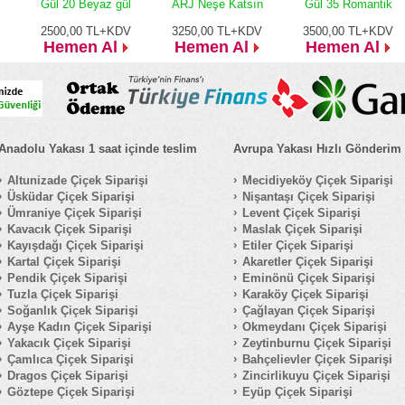
Gül 20 Beyaz gül
ARJ Neşe Katsın
Gül 35 Romantik
2500,00
TL+KDV
3250,00
TL+KDV
3500,00
TL+KDV
Hemen Al
Hemen Al
Hemen Al
Anadolu Yakası 1 saat içinde teslim
Avrupa Yakası Hızlı Gönderim
Altunizade Çiçek Siparişi
Mecidiyeköy Çiçek Siparişi
Üsküdar Çiçek Siparişi
Nişantaşı Çiçek Siparişi
Ümraniye Çiçek Siparişi
Levent Çiçek Siparişi
Kavacık Çiçek Siparişi
Maslak Çiçek Siparişi
Kayışdağı Çiçek Siparişi
Etiler Çiçek Siparişi
Kartal Çiçek Siparişi
Akaretler Çiçek Siparişi
Pendik Çiçek Siparişi
Eminönü Çiçek Siparişi
Tuzla Çiçek Siparişi
Karaköy Çiçek Siparişi
Soğanlık Çiçek Siparişi
Çağlayan Çiçek Siparişi
Ayşe Kadın Çiçek Siparişi
Okmeydanı Çiçek Siparişi
Yakacık Çiçek Siparişi
Zeytinburnu Çiçek Siparişi
Çamlıca Çiçek Siparişi
Bahçelievler Çiçek Siparişi
Dragos Çiçek Siparişi
Zincirlikuyu Çiçek Siparişi
Göztepe Çiçek Siparişi
Eyüp Çiçek Siparişi