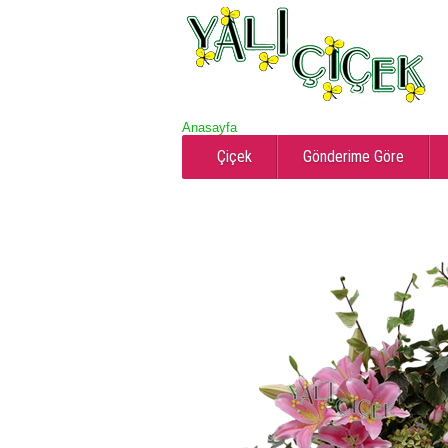
Anasayfa
Çiçek
Gönderime Göre