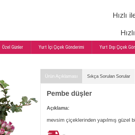
Hızlı il
Hızl
Özel Günler
Yurt İçi Çiçek Gönderimi
Yurt Dışı Çiçek Gö
Ürün Açıklaması
Sıkça Sorulan Sorular
Pembe düşler
Açıklama:
mevsim çiçeklerinden yapılmış güzel b