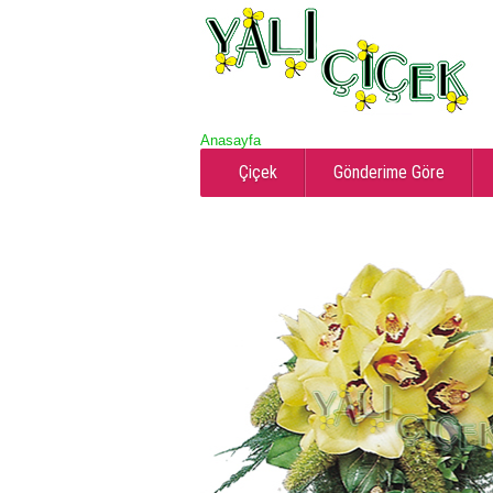
Anasayfa
Çiçek
Gönderime Göre