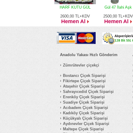
HARF KUTU GÜL
Gül 47 İlahi Aşk
2600,00
TL+KDV
2500,00
TL+KDV
Hemen Al
Hemen Al
Anadolu Yakası Hızlı Gönderim
Zümrütevler çiçekçi
Bostancı Çiçek Siparişi
Fikirtepe Çiçek Siparişi
Ataşehir Çiçek Siparişi
Sahrayıcedid Çiçek Siparişi
Erenköy Çiçek Siparişi
Suadiye Çiçek Siparişi
Acıbadem Çiçek Siparişi
Kadıköy Çiçek Siparişi
Küçükyalı Çiçek Siparişi
Aydınevler Çiçek Siparişi
Maltepe Çiçek Siparişi