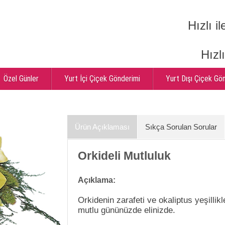
Hızlı il
Hızl
Özel Günler
Yurt İçi Çiçek Gönderimi
Yurt Dışı Çiçek Gö
Ürün Açıklaması
Sıkça Sorulan Sorular
Orkideli Mutluluk
Açıklama:
Orkidenin zarafeti ve okaliptus yeşillik
mutlu gününüzde elinizde.