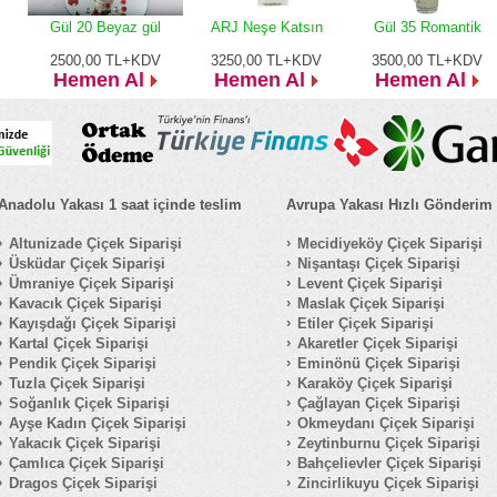
Gül 20 Beyaz gül
ARJ Neşe Katsın
Gül 35 Romantik
2500,00
TL+KDV
3250,00
TL+KDV
3500,00
TL+KDV
Hemen Al
Hemen Al
Hemen Al
Anadolu Yakası 1 saat içinde teslim
Avrupa Yakası Hızlı Gönderim
Altunizade Çiçek Siparişi
Mecidiyeköy Çiçek Siparişi
Üsküdar Çiçek Siparişi
Nişantaşı Çiçek Siparişi
Ümraniye Çiçek Siparişi
Levent Çiçek Siparişi
Kavacık Çiçek Siparişi
Maslak Çiçek Siparişi
Kayışdağı Çiçek Siparişi
Etiler Çiçek Siparişi
Kartal Çiçek Siparişi
Akaretler Çiçek Siparişi
Pendik Çiçek Siparişi
Eminönü Çiçek Siparişi
Tuzla Çiçek Siparişi
Karaköy Çiçek Siparişi
Soğanlık Çiçek Siparişi
Çağlayan Çiçek Siparişi
Ayşe Kadın Çiçek Siparişi
Okmeydanı Çiçek Siparişi
Yakacık Çiçek Siparişi
Zeytinburnu Çiçek Siparişi
Çamlıca Çiçek Siparişi
Bahçelievler Çiçek Siparişi
Dragos Çiçek Siparişi
Zincirlikuyu Çiçek Siparişi