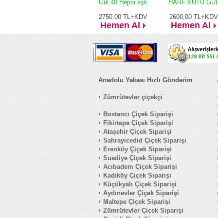
Gül 40 Hepsi aşk
HARF KUTU GÜ
2750,00
TL+KDV
2600,00
TL+KDV
Hemen Al
Hemen Al
Anadolu Yakası Hızlı Gönderim
Zümrütevler çiçekçi
Bostancı Çiçek Siparişi
Fikirtepe Çiçek Siparişi
Ataşehir Çiçek Siparişi
Sahrayıcedid Çiçek Siparişi
Erenköy Çiçek Siparişi
Suadiye Çiçek Siparişi
Acıbadem Çiçek Siparişi
Kadıköy Çiçek Siparişi
Küçükyalı Çiçek Siparişi
Aydınevler Çiçek Siparişi
Maltepe Çiçek Siparişi
Zümrütevler Çiçek Siparişi