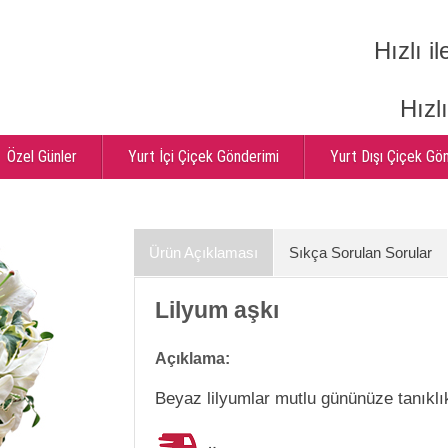
Hızlı il
Hızl
Özel Günler
Yurt İçi Çiçek Gönderimi
Yurt Dışı Çiçek Gö
Ürün Açıklaması
Sıkça Sorulan Sorular
Lilyum aşkı
Açıklama:
Beyaz lilyumlar mutlu gününüze tanıklık