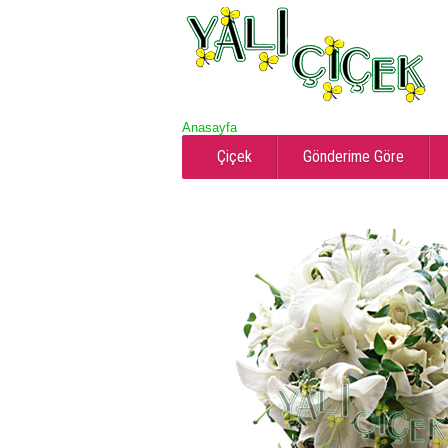
Anasayfa
Çiçek
Gönderime Göre