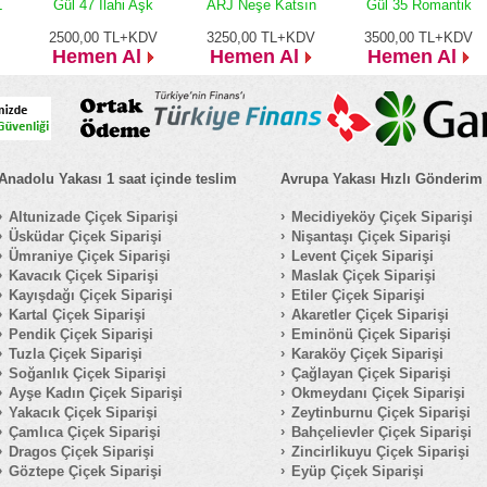
L
Gül 47 İlahi Aşk
ARJ Neşe Katsın
Gül 35 Romantik
2500,00
TL+KDV
3250,00
TL+KDV
3500,00
TL+KDV
Hemen Al
Hemen Al
Hemen Al
Anadolu Yakası 1 saat içinde teslim
Avrupa Yakası Hızlı Gönderim
Altunizade Çiçek Siparişi
Mecidiyeköy Çiçek Siparişi
Üsküdar Çiçek Siparişi
Nişantaşı Çiçek Siparişi
Ümraniye Çiçek Siparişi
Levent Çiçek Siparişi
Kavacık Çiçek Siparişi
Maslak Çiçek Siparişi
Kayışdağı Çiçek Siparişi
Etiler Çiçek Siparişi
Kartal Çiçek Siparişi
Akaretler Çiçek Siparişi
Pendik Çiçek Siparişi
Eminönü Çiçek Siparişi
Tuzla Çiçek Siparişi
Karaköy Çiçek Siparişi
Soğanlık Çiçek Siparişi
Çağlayan Çiçek Siparişi
Ayşe Kadın Çiçek Siparişi
Okmeydanı Çiçek Siparişi
Yakacık Çiçek Siparişi
Zeytinburnu Çiçek Siparişi
Çamlıca Çiçek Siparişi
Bahçelievler Çiçek Siparişi
Dragos Çiçek Siparişi
Zincirlikuyu Çiçek Siparişi
Göztepe Çiçek Siparişi
Eyüp Çiçek Siparişi