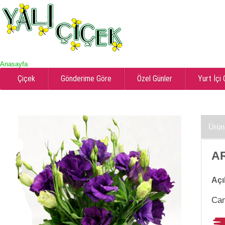
Anasayfa
Çiçek
Gönderime Göre
Özel Günler
Yurt İçi
Ürün
AR
Açı
Cam