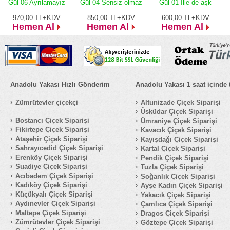
Gül 06 Ayrılamayız
Gül 04 Sensiz olmaz
Gül 01 İlle de aşk
970,00
TL+KDV
850,00
TL+KDV
600,00
TL+KDV
Hemen Al
Hemen Al
Hemen Al
Anadolu Yakası Hızlı Gönderim
Anadolu Yakası 1 saat içinde 
Zümrütevler çiçekçi
Altunizade Çiçek Siparişi
Üsküdar Çiçek Siparişi
Bostancı Çiçek Siparişi
Ümraniye Çiçek Siparişi
Fikirtepe Çiçek Siparişi
Kavacık Çiçek Siparişi
Ataşehir Çiçek Siparişi
Kayışdağı Çiçek Siparişi
Sahrayıcedid Çiçek Siparişi
Kartal Çiçek Siparişi
Erenköy Çiçek Siparişi
Pendik Çiçek Siparişi
Suadiye Çiçek Siparişi
Tuzla Çiçek Siparişi
Acıbadem Çiçek Siparişi
Soğanlık Çiçek Siparişi
Kadıköy Çiçek Siparişi
Ayşe Kadın Çiçek Siparişi
Küçükyalı Çiçek Siparişi
Yakacık Çiçek Siparişi
Aydınevler Çiçek Siparişi
Çamlıca Çiçek Siparişi
Maltepe Çiçek Siparişi
Dragos Çiçek Siparişi
Zümrütevler Çiçek Siparişi
Göztepe Çiçek Siparişi