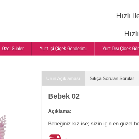
Hızlı il
Hızl
Özel Günler
Yurt İçi Çiçek Gönderimi
Yurt Dışı Çiçek Gö
Ürün Açıklaması
Sıkça Sorulan Sorular
Bebek 02
Açıklama:
Bebeğiniz kız ise; sizin için en güzel h