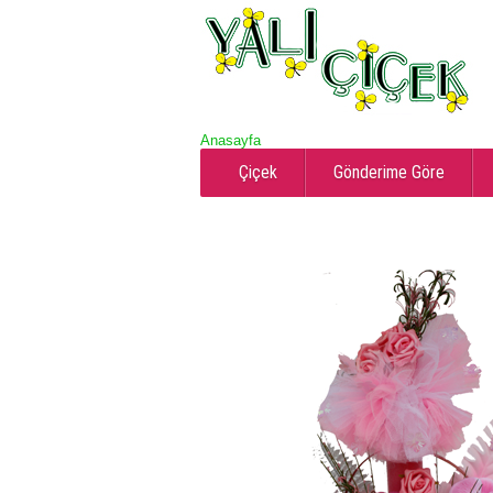
Anasayfa
Çiçek
Gönderime Göre