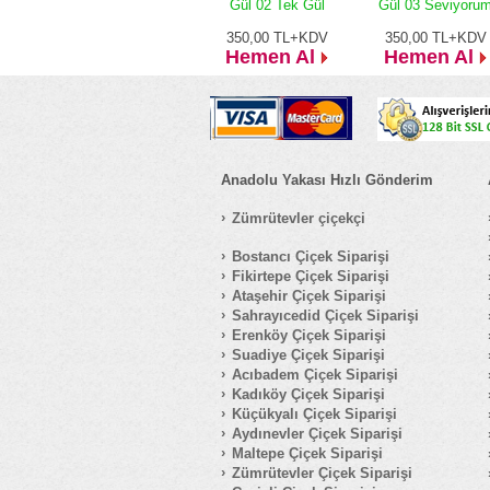
Gül 02 Tek Gül
Gül 03 Seviyoru
350,00
TL+KDV
350,00
TL+KDV
Hemen Al
Hemen Al
Anadolu Yakası Hızlı Gönderim
Zümrütevler çiçekçi
Bostancı Çiçek Siparişi
Fikirtepe Çiçek Siparişi
Ataşehir Çiçek Siparişi
Sahrayıcedid Çiçek Siparişi
Erenköy Çiçek Siparişi
Suadiye Çiçek Siparişi
Acıbadem Çiçek Siparişi
Kadıköy Çiçek Siparişi
Küçükyalı Çiçek Siparişi
Aydınevler Çiçek Siparişi
Maltepe Çiçek Siparişi
Zümrütevler Çiçek Siparişi