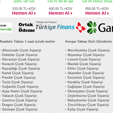
m
Şoklu Tek Gül
Gül 01 İlle de aşk
Gül 04 Sensiz olmaz
520,00
TL+KDV
600,00
TL+KDV
850,00
TL+KDV
Hemen Al
Hemen Al
Hemen Al
Anadolu Yakası 1 saat içinde teslim
Avrupa Yakası Hızlı Gönderim
Altunizade Çiçek Siparişi
Mecidiyeköy Çiçek Siparişi
Üsküdar Çiçek Siparişi
Nişantaşı Çiçek Siparişi
Ümraniye Çiçek Siparişi
Levent Çiçek Siparişi
Kavacık Çiçek Siparişi
Maslak Çiçek Siparişi
Kayışdağı Çiçek Siparişi
Etiler Çiçek Siparişi
Kartal Çiçek Siparişi
Akaretler Çiçek Siparişi
Pendik Çiçek Siparişi
Eminönü Çiçek Siparişi
Tuzla Çiçek Siparişi
Karaköy Çiçek Siparişi
Soğanlık Çiçek Siparişi
Çağlayan Çiçek Siparişi
Ayşe Kadın Çiçek Siparişi
Okmeydanı Çiçek Siparişi
Yakacık Çiçek Siparişi
Zeytinburnu Çiçek Siparişi
Çamlıca Çiçek Siparişi
Bahçelievler Çiçek Siparişi
Dragos Çiçek Siparişi
Zincirlikuyu Çiçek Siparişi
Göztepe Çiçek Siparişi
Eyüp Çiçek Siparişi