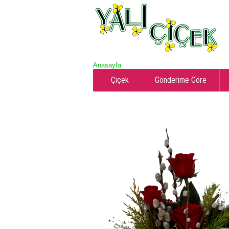
Anasayfa
Çiçek
Gönderime Göre