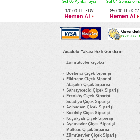
Gül 06 Ayrılamayız
Gül 04 Sensiz olm
970,00
TL+KDV
850,00
TL+KDV
Hemen Al
Hemen Al
Anadolu Yakası Hızlı Gönderim
Zümrütevler çiçekçi
Bostancı Çiçek Siparişi
Fikirtepe Çiçek Siparişi
Ataşehir Çiçek Siparişi
Sahrayıcedid Çiçek Siparişi
Erenköy Çiçek Siparişi
Suadiye Çiçek Siparişi
Acıbadem Çiçek Siparişi
Kadıköy Çiçek Siparişi
Küçükyalı Çiçek Siparişi
Aydınevler Çiçek Siparişi
Maltepe Çiçek Siparişi
Zümrütevler Çiçek Siparişi