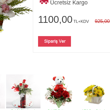
Ücretsiz Kargo
1100,00
925,00
TL+KDV