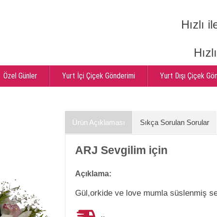
Hızlı il
Hızl
Özel Günler
Yurt İçi Çiçek Gönderimi
Yurt Dışı Çiçek Gö
Ürün Açıklaması
Sıkça Sorulan Sorular
ARJ Sevgilim için
Açıklama:
Gül,orkide ve love mumla süslenmiş se