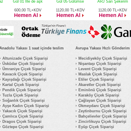
az
Gül 01 İlle de aşk
Gül 05 Gülümse
ARJ Sarı Şekerim
600,00
TL+KDV
1120,00
TL+KDV
1120,00
TL+KDV
Hemen Al
Hemen Al
Hemen Al
Anadolu Yakası 1 saat içinde teslim
Avrupa Yakası Hızlı Gönderim
Altunizade Çiçek Siparişi
Mecidiyeköy Çiçek Siparişi
Üsküdar Çiçek Siparişi
Nişantaşı Çiçek Siparişi
Ümraniye Çiçek Siparişi
Levent Çiçek Siparişi
Kavacık Çiçek Siparişi
Maslak Çiçek Siparişi
Kayışdağı Çiçek Siparişi
Etiler Çiçek Siparişi
Kartal Çiçek Siparişi
Akaretler Çiçek Siparişi
Pendik Çiçek Siparişi
Eminönü Çiçek Siparişi
Tuzla Çiçek Siparişi
Karaköy Çiçek Siparişi
Soğanlık Çiçek Siparişi
Çağlayan Çiçek Siparişi
Ayşe Kadın Çiçek Siparişi
Okmeydanı Çiçek Siparişi
Yakacık Çiçek Siparişi
Zeytinburnu Çiçek Siparişi
Çamlıca Çiçek Siparişi
Bahçelievler Çiçek Siparişi
Dragos Çiçek Siparişi
Zincirlikuyu Çiçek Siparişi
Göztepe Çiçek Siparişi
Eyüp Çiçek Siparişi