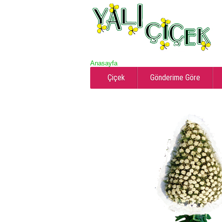
Anasayfa
Çiçek
Gönderime Göre