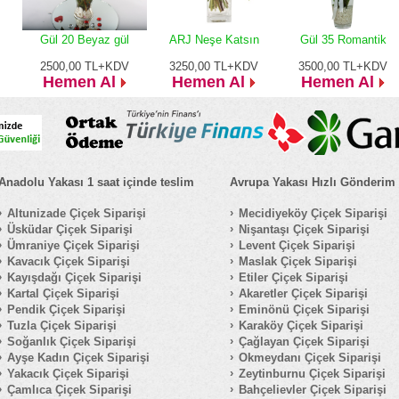
Gül 20 Beyaz gül
ARJ Neşe Katsın
Gül 35 Romantik
2500,00
TL+KDV
3250,00
TL+KDV
3500,00
TL+KDV
Hemen Al
Hemen Al
Hemen Al
Anadolu Yakası 1 saat içinde teslim
Avrupa Yakası Hızlı Gönderim
Altunizade Çiçek Siparişi
Mecidiyeköy Çiçek Siparişi
Üsküdar Çiçek Siparişi
Nişantaşı Çiçek Siparişi
Ümraniye Çiçek Siparişi
Levent Çiçek Siparişi
Kavacık Çiçek Siparişi
Maslak Çiçek Siparişi
Kayışdağı Çiçek Siparişi
Etiler Çiçek Siparişi
Kartal Çiçek Siparişi
Akaretler Çiçek Siparişi
Pendik Çiçek Siparişi
Eminönü Çiçek Siparişi
Tuzla Çiçek Siparişi
Karaköy Çiçek Siparişi
Soğanlık Çiçek Siparişi
Çağlayan Çiçek Siparişi
Ayşe Kadın Çiçek Siparişi
Okmeydanı Çiçek Siparişi
Yakacık Çiçek Siparişi
Zeytinburnu Çiçek Siparişi
Çamlıca Çiçek Siparişi
Bahçelievler Çiçek Siparişi