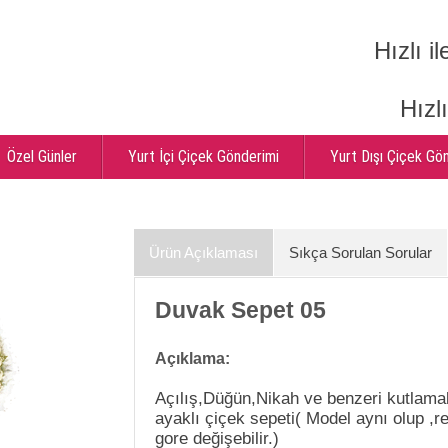
Hızlı il
Hızl
Özel Günler
Yurt İçi Çiçek Gönderimi
Yurt Dışı Çiçek Gö
Ürün Açıklaması
Sıkça Sorulan Sorular
Duvak Sepet 05
Açıklama:
Açılış,Düğün,Nikah ve benzeri kutlamal
ayaklı çiçek sepeti( Model aynı olup ,
gore değişebilir.)