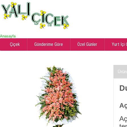
Anasayfa
Çiçek
Gönderime Göre
Özel Günler
Yurt İçi
Ürün
D
Aç
Aç
te