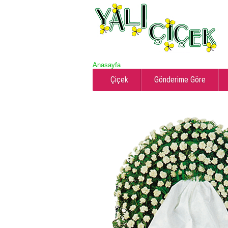
Anasayfa
Çiçek
Gönderime Göre