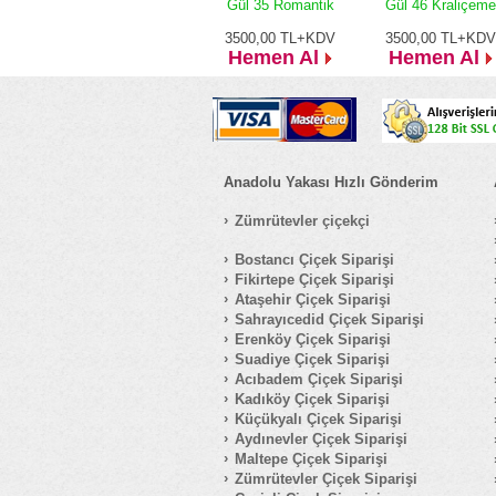
Gül 35 Romantik
Gül 46 Kraliçeme
3500,00
TL+KDV
3500,00
TL+KDV
Hemen Al
Hemen Al
Anadolu Yakası Hızlı Gönderim
Zümrütevler çiçekçi
Bostancı Çiçek Siparişi
Fikirtepe Çiçek Siparişi
Ataşehir Çiçek Siparişi
Sahrayıcedid Çiçek Siparişi
Erenköy Çiçek Siparişi
Suadiye Çiçek Siparişi
Acıbadem Çiçek Siparişi
Kadıköy Çiçek Siparişi
Küçükyalı Çiçek Siparişi
Aydınevler Çiçek Siparişi
Maltepe Çiçek Siparişi
Zümrütevler Çiçek Siparişi