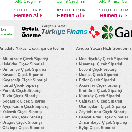
ARJ Sevgilime
Gül 49 Sevdimm
ARJ Kırmızı Gül
3500,00
TL+KDV
3850,00
TL+KDV
4000,00
TL+KDV
Hemen Al
Hemen Al
Hemen Al
Anadolu Yakası 1 saat içinde teslim
Avrupa Yakası Hızlı Gönderim
Altunizade Çiçek Siparişi
Mecidiyeköy Çiçek Siparişi
Üsküdar Çiçek Siparişi
Nişantaşı Çiçek Siparişi
Ümraniye Çiçek Siparişi
Levent Çiçek Siparişi
Kavacık Çiçek Siparişi
Maslak Çiçek Siparişi
Kayışdağı Çiçek Siparişi
Etiler Çiçek Siparişi
Kartal Çiçek Siparişi
Akaretler Çiçek Siparişi
Pendik Çiçek Siparişi
Eminönü Çiçek Siparişi
Tuzla Çiçek Siparişi
Karaköy Çiçek Siparişi
Soğanlık Çiçek Siparişi
Çağlayan Çiçek Siparişi
Ayşe Kadın Çiçek Siparişi
Okmeydanı Çiçek Siparişi
Yakacık Çiçek Siparişi
Zeytinburnu Çiçek Siparişi
Çamlıca Çiçek Siparişi
Bahçelievler Çiçek Siparişi
Dragos Çiçek Siparişi
Zincirlikuyu Çiçek Siparişi
Göztepe Çiçek Siparişi
Eyüp Çiçek Siparişi