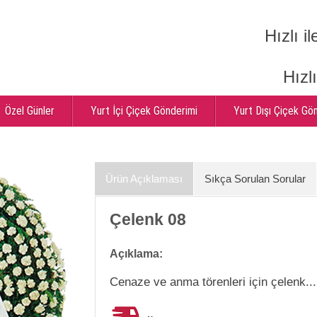
Hızlı il
Hızl
Özel Günler
Yurt İçi Çiçek Gönderimi
Yurt Dışı Çiçek Gö
Ürün Açıklaması
Sıkça Sorulan Sorular
Çelenk 08
Açıklama:
Cenaze ve anma törenleri için çelenk...