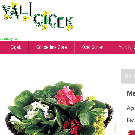
Anasayfa
Çiçek
Gönderime Göre
Özel Günler
Yurt İçi
Ürün
Me
Açı
Far