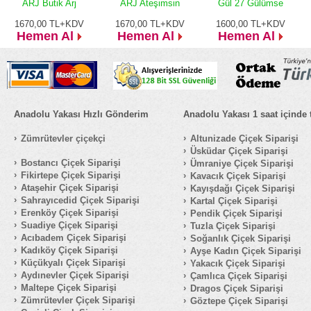
ARJ Butik Arj
ARJ Ateşimsin
Gül 27 Gülümse
1670,00
TL+KDV
1670,00
TL+KDV
1600,00
TL+KDV
Hemen Al
Hemen Al
Hemen Al
Anadolu Yakası Hızlı Gönderim
Anadolu Yakası 1 saat içinde 
Zümrütevler çiçekçi
Altunizade Çiçek Siparişi
Üsküdar Çiçek Siparişi
Bostancı Çiçek Siparişi
Ümraniye Çiçek Siparişi
Fikirtepe Çiçek Siparişi
Kavacık Çiçek Siparişi
Ataşehir Çiçek Siparişi
Kayışdağı Çiçek Siparişi
Sahrayıcedid Çiçek Siparişi
Kartal Çiçek Siparişi
Erenköy Çiçek Siparişi
Pendik Çiçek Siparişi
Suadiye Çiçek Siparişi
Tuzla Çiçek Siparişi
Acıbadem Çiçek Siparişi
Soğanlık Çiçek Siparişi
Kadıköy Çiçek Siparişi
Ayşe Kadın Çiçek Siparişi
Küçükyalı Çiçek Siparişi
Yakacık Çiçek Siparişi
Aydınevler Çiçek Siparişi
Çamlıca Çiçek Siparişi
Maltepe Çiçek Siparişi
Dragos Çiçek Siparişi
Zümrütevler Çiçek Siparişi
Göztepe Çiçek Siparişi